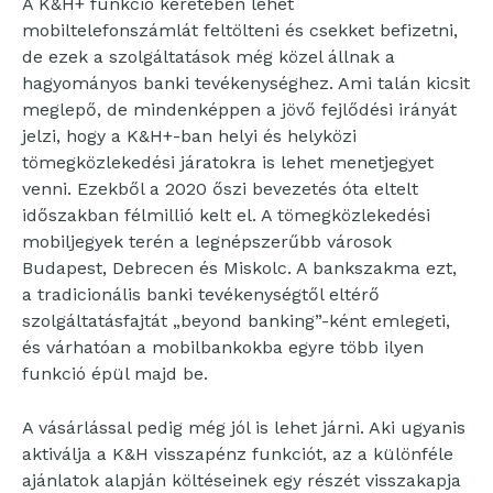
A K&H+ funkció keretében lehet
mobiltelefonszámlát feltölteni és csekket befizetni,
de ezek a szolgáltatások még közel állnak a
hagyományos banki tevékenységhez. Ami talán kicsit
meglepő, de mindenképpen a jövő fejlődési irányát
jelzi, hogy a K&H+-ban helyi és helyközi
tömegközlekedési járatokra is lehet menetjegyet
venni. Ezekből a 2020 őszi bevezetés óta eltelt
időszakban félmillió kelt el. A tömegközlekedési
mobiljegyek terén a legnépszerűbb városok
Budapest, Debrecen és Miskolc. A bankszakma ezt,
a tradicionális banki tevékenységtől eltérő
szolgáltatásfajtát „beyond banking”-ként emlegeti,
és várhatóan a mobilbankokba egyre több ilyen
funkció épül majd be.
A vásárlással pedig még jól is lehet járni. Aki ugyanis
aktiválja a K&H visszapénz funkciót, az a különféle
ajánlatok alapján költéseinek egy részét visszakapja