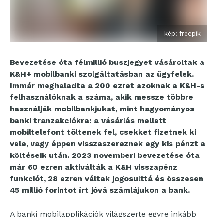
kép: freepik
Bevezetése óta félmillió buszjegyet vásároltak a
K&H+ mobilbanki szolgáltatásban az ügyfelek.
Immár meghaladta a 200 ezret azoknak a K&H-s
felhasználóknak a száma, akik messze többre
használják mobilbankjukat, mint hagyományos
banki tranzakciókra: a vásárlás mellett
mobiltelefont töltenek fel, csekket fizetnek ki
vele, vagy éppen visszaszereznek egy kis pénzt a
költéseik után. 2023 novemberi bevezetése óta
már 60 ezren aktiválták a K&H visszapénz
funkciót, 28 ezren váltak jogosulttá és összesen
45 millió forintot írt jóvá számlájukon a bank.
A banki mobilapplikációk világszerte egyre inkább