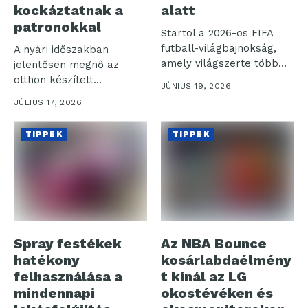
kockáztatnak a
alatt
patronokkal
Startol a 2026-os FIFA
futball-világbajnokság,
A nyári időszakban
amely világszerte több
jelentősen megnő az
milliárd nézőt vonz a...
otthon készített
JÚNIUS 19, 2026
szénsavas italok iránti
JÚLIUS 17, 2026
igény,...
TIPPEK
TIPPEK
Spray festékek
Az NBA Bounce
hatékony
kosárlabdaélmény
felhasználása a
t kínál az LG
mindennapi
okostévéken és