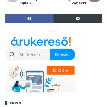
Dylan
koncert
bepillantást
enged kreatív
folyamatába
HIRDETÉS
FRISS