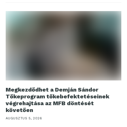
Megkezdődhet a Demján Sándor
Tőkeprogram tőkebefektetéseinek
végrehajtása az MFB döntését
követően
AUGUSZTUS 5, 2026