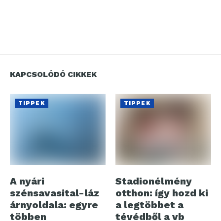
KAPCSOLÓDÓ CIKKEK
TIPPEK
TIPPEK
A nyári
Stadionélmény
szénsavasital-láz
otthon: így hozd ki
árnyoldala: egyre
a legtöbbet a
többen
tévédből a vb