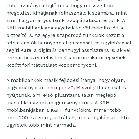
abba az irányba fejlődnek, hogy messze több
megoldást kínáljanak felhasználóik számára, mint
amit hagyományos banki szolgáltatáson értünk. A
K&H mobilbankjába egyebek között beköltözött a
biztosító is. Az egyre szaporodó funkciók között a
felhasználók könnyebb eligazodását és ügyintézését
segíti Kate, a digitális pénzügyi asszisztens is, akivel
immár beszéddel is lehet kommunikálni, egyebek
között forintátutalást kezdeményezni.
A mobilbankok másik fejlődési iránya, hogy olyan,
hagyományosan nem pénzügyi szolgáltatásokat is
nyújtanak, ami első pillantásra talán meglepő,
másodikra azonban igen kényelmes. A K&H
mobilbankjában a K&H+ funkciókra immár több
mint 200 ezren regisztráltak, ami a digitálisan aktív
ügyfelek több mint harmada.