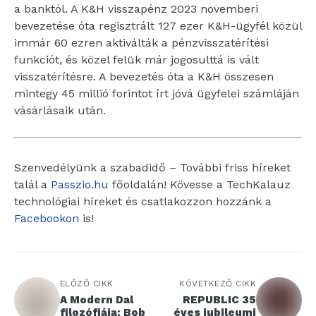
a banktól. A K&H visszapénz 2023 novemberi
bevezetése óta regisztrált 127 ezer K&H-ügyfél közül
immár 60 ezren aktiválták a pénzvisszatérítési
funkciót, és közel felük már jogosulttá is vált
visszatérítésre. A bevezetés óta a K&H összesen
mintegy 45 millió forintot írt jóvá ügyfelei számláján
vásárlásaik után.
Szenvedélyünk a szabadidő – További friss híreket
talál a
Passzio.hu
főoldalán! Kövesse a TechKalauz
technológiai híreket és csatlakozzon hozzánk a
Facebookon
is!
ELŐZŐ CIKK
KÖVETKEZŐ CIKK
A Modern Dal
REPUBLIC 35
filozófiája: Bob
éves jubileumi