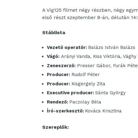
A Víg125 filmet négy részben, négy egym
első részt szeptember 8-án, délután 14:5
Stáblista
Vezető operatőr:
Balázs István Balázs
Vágó:
Arányi Vanda, Kiss Viktória, Vághy
Zeneszerző:
Presser Gábor, Furák Péte
Producer:
Rudolf Péter
Producer:
Kisgergely Zita
Executive producer:
Sánta György
Rendező:
Paczolay Béla
Író-szerkesztő:
Kovács Krisztina
Szereplők: