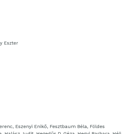
y Eszter
 Ferenc, Eszenyi Enikő, Fesztbaum Béla, Földes
 Halász Judit, Hegedűs D. Géza, Hegyi Barbara, Héjj