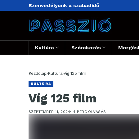
Szenvedélyünk a szabadidő
Kultúra
Szórakozás
Mozgás
Kezdőlap
Kultúra
Víg 125 film
KULTÚRA
Víg 125 film
SZEPTEMBER 11, 2024
4 PERC OLVASÁS