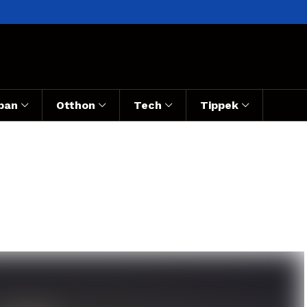
ban
Otthon
Tech
Tippek