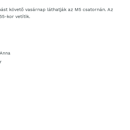
ást követő vasárnap láthatják az M5 csatornán. Az
5-kor vetítik.
 Anna
r