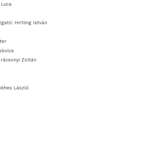
 Luca
gató: Hirtling István
ter
abolcs
arácsonyi Zoltán
 Méhes László