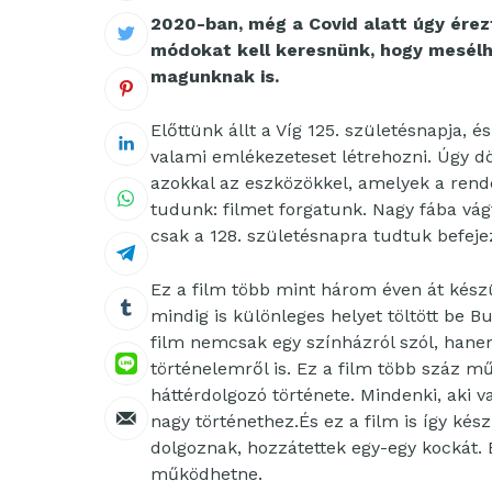
2020-ban, még a Covid alatt úgy ére
módokat kell keresnünk, hogy mesélh
magunknak is.
Előttünk állt a Víg 125. születésnapja,
valami emlékezeteset létrehozni. Úgy dö
azokkal az eszközökkel, amelyek a rend
tudunk: filmet forgatunk. Nagy fába vág
csak a 128. születésnapra tudtuk befejez
Ez a film több mint három éven át készült
mindig is különleges helyet töltött be B
film nemcsak egy színházról szól, hane
történelemről is. Ez a film több száz mű
háttérdolgozó története. Mindenki, aki v
nagy történethez.És ez a film is így ké
dolgoznak, hozzátettek egy-egy kockát. 
működhetne.