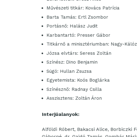
Művészeti titkár: Kovács Patrícia
Barta Tamás: Ertl Zsombor
Portásnő: Halász Judit
Karbantartó: Presser Gábor
Titkárnő a minisztériumban: Nagy-Kálóz
Józsa elvtárs: Seress Zoltán
Színész: Dino Benjamin
Súgó: Hullan Zsuzsa
Egyetemista: Koós Boglárka
Színésznő: Radnay Csilla
Asszisztens: Zoltán Áron
Interjúalanyok:
Alföldi Róbert, Bakacsi Alice, Borbiczki
Gáborné, dr. Gajdó Tamás, Gombár Mária,