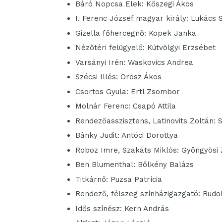
Báró Nopcsa Elek: Kőszegi Ákos
I. Ferenc József magyar király: Lukács 
Gizella főhercegnő: Kopek Janka
Nézőtéri felügyelő: Kútvölgyi Erzsébet
Varsányi Irén: Waskovics Andrea
Szécsi Illés: Orosz Ákos
Csortos Gyula: Ertl Zsombor
Molnár Ferenc: Csapó Attila
Rendezőasszisztens, Latinovits Zoltán: 
Bánky Judit: Antóci Dorottya
Roboz Imre, Szakáts Miklós: Gyöngyösi 
Ben Blumenthal: Bölkény Balázs
Titkárnő: Puzsa Patrícia
Rendező, félszeg színházigazgató: Rudol
Idős színész: Kern András