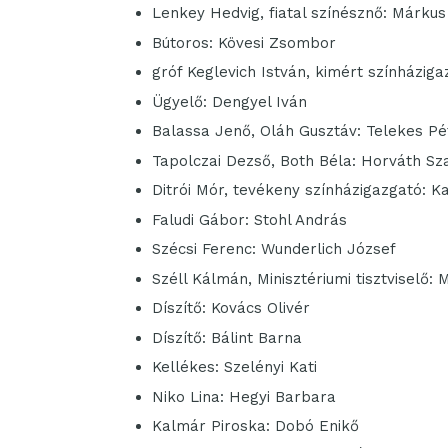
Lenkey Hedvig, fiatal színésznő: Márkus
Bútoros: Kövesi Zsombor
gróf Keglevich István, kimért színházigaz
Ügyelő: Dengyel Iván
Balassa Jenő, Oláh Gusztáv: Telekes Pé
Tapolczai Dezső, Both Béla: Horváth Sz
Ditrói Mór, tevékeny színházigazgató: K
Faludi Gábor: Stohl András
Szécsi Ferenc: Wunderlich József
Széll Kálmán, Minisztériumi tisztviselő:
Díszítő: Kovács Olivér
Díszítő: Bálint Barna
Kellékes: Szelényi Kati
Niko Lina: Hegyi Barbara
Kalmár Piroska: Dobó Enikő