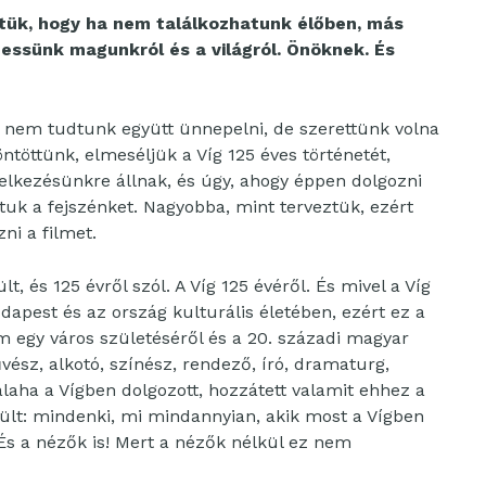
ztük, hogy ha nem találkozhatunk élőben, más
essünk magunkról és a világról. Önöknek. És
 és nem tudtunk együtt ünnepelni, de szerettünk volna
ntöttünk, elmeséljük a Víg 125 éves történetét,
elkezésünkre állnak, és úgy, ahogy éppen dolgozni
tuk a fejszénket. Nagyobba, mint terveztük, ezért
ni a filmet.
, és 125 évről szól. A Víg 125 évéről. És mivel a Víg
udapest és az ország kulturális életében, ezért ez a
m egy város születéséről és a 20. századi magyar
vész, alkotó, színész, rendező, író, dramaturg,
alaha a Vígben dolgozott, hozzátett valamit ehhez a
szült: mindenki, mi mindannyian, akik most a Vígben
És a nézők is! Mert a nézők nélkül ez nem