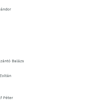
Sándor
Szántó Balázs
Zoltán
f Péter