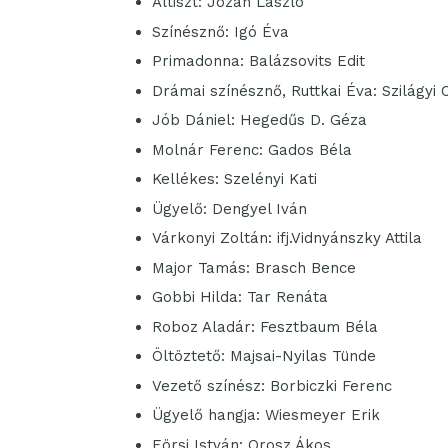
Altiszt: Józan László
Színésznő: Igó Éva
Primadonna: Balázsovits Edit
Drámai színésznő, Ruttkai Éva: Szilágyi
Jób Dániel: Hegedűs D. Géza
Molnár Ferenc: Gados Béla
Kellékes: Szelényi Kati
Ügyelő: Dengyel Iván
Várkonyi Zoltán: ifj.Vidnyánszky Attila
Major Tamás: Brasch Bence
Gobbi Hilda: Tar Renáta
Roboz Aladár: Fesztbaum Béla
Öltöztető: Majsai-Nyilas Tünde
Vezető színész: Borbiczki Ferenc
Ügyelő hangja: Wiesmeyer Erik
Eörsi István: Orosz Ákos