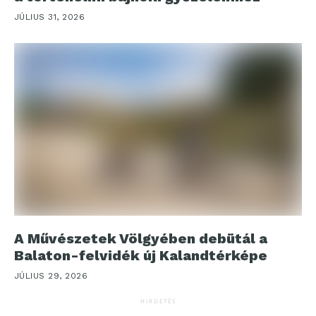
JÚLIUS 31, 2026
A Művészetek Völgyében debütál a
Balaton-felvidék új Kalandtérképe
JÚLIUS 29, 2026
HIRDETÉS