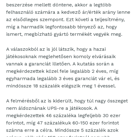
beszerzése mellett döntene, akkor a legtöbb
felhasználó számára a kedvező ár/érték arány lenne
az elsődleges szempont. Ezt követi a teljesítmény,
míg a harmadik legfontosabb tényező az, hogy
ismert, megbízható gyártó termékét vegyék meg.
A válaszokból az is jól látszik, hogy a hazai
játékosoknak meglehetősen komoly elvárásaik
vannak a garanciát illetően. A kutatás során a
megkérdezettek közel fele legalább 2 éves, míg
egyharmada legalább 3 éves garanciát vár el, és
mindössze 18 százalék elégszik meg 1 évessel.
A felmérésből az is kiderült, hogy túl nagy összeget
nem áldoznának UPS-re a játékosok. A
megkérdezettek 46 százaléka legfeljebb 30 ezer
forintot, míg 47 százalékuk 60-150 ezer forintot
szánna erre a célra. Mindössze 5 százalék azok