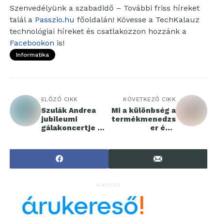
Szenvedélyünk a szabadidő – További friss híreket
talál a
Passzio.hu
főoldalán! Kövesse a TechKalauz
technológiai híreket és csatlakozzon hozzánk a
Facebookon
is!
Informatika
ELŐZŐ CIKK
KÖVETKEZŐ CIKK
Szulák Andrea
Mi a különbség a
jubileumi
termékmenedzs
gálakoncertje az
er és a
Erkel
programmenedz
Színházban!
ser munkakör
között?
HIRDETÉS