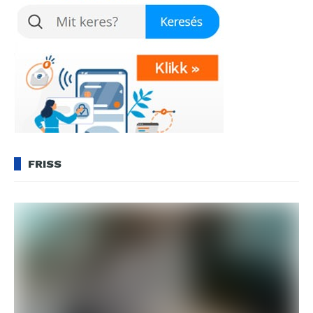
FRISS