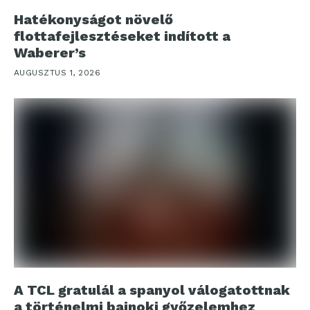
Hatékonyságot növelő
flottafejlesztéseket indított a
Waberer’s
AUGUSZTUS 1, 2026
A TCL gratulál a spanyol válogatottnak
a történelmi bajnoki győzelemhez