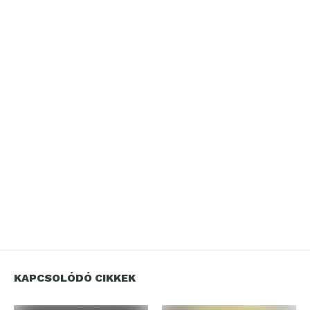
KAPCSOLÓDÓ CIKKEK