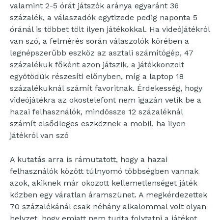
valamint 2-5 órát játszók aránya egyaránt 36
százalék, a válaszadók egytizede pedig naponta 5
óránál is többet tölt ilyen játékokkal. Ha videójátékról
van szó, a felmérés során válaszolók körében a
legnépszerűbb eszköz az asztali számítógép, 47
százalékuk főként azon játszik, a játékkonzolt
egyötödük részesíti előnyben, míg a laptop 18
százalékuknál számít favoritnak. Érdekesség, hogy
videójátékra az okostelefont nem igazán vetik be a
hazai felhasználók, mindössze 12 százaléknál
számít elsődleges eszköznek a mobil, ha ilyen
játékról van szó
A kutatás arra is rámutatott, hogy a hazai
felhasználók között túlnyomó többségben vannak
azok, akiknek már okozott kellemetlenséget játék
közben egy váratlan áramszünet. A megkérdezettek
70 százalékánál csak néhány alkalommal volt olyan
helyzet, hogy emiatt nem tudta folytatni a játékot,