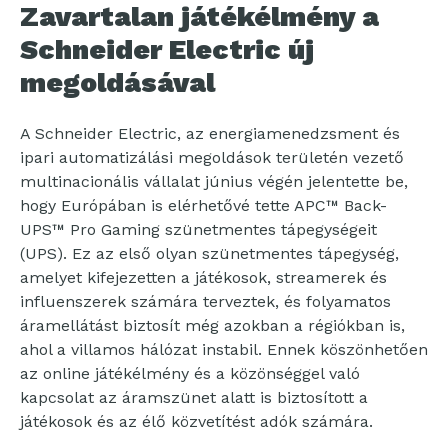
Zavartalan játékélmény a
Schneider Electric új
megoldásával
A Schneider Electric, az energiamenedzsment és
ipari automatizálási megoldások területén vezető
multinacionális vállalat június végén jelentette be,
hogy Európában is elérhetővé tette APC™ Back-
UPS™ Pro Gaming szünetmentes tápegységeit
(UPS). Ez az első olyan szünetmentes tápegység,
amelyet kifejezetten a játékosok, streamerek és
influenszerek számára terveztek, és folyamatos
áramellátást biztosít még azokban a régiókban is,
ahol a villamos hálózat instabil. Ennek köszönhetően
az online játékélmény és a közönséggel való
kapcsolat az áramszünet alatt is biztosított a
játékosok és az élő közvetítést adók számára.