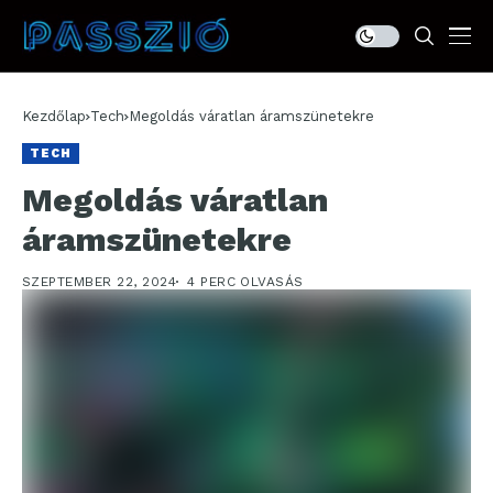
Kezdőlap
Tech
Megoldás váratlan áramszünetekre
TECH
Megoldás váratlan
áramszünetekre
SZEPTEMBER 22, 2024
4 PERC OLVASÁS