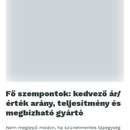
Fő szempontok: kedvező ár/
érték arány, teljesítmény és
megbízható gyártó
Nem meglepő módon, ha szünetmentes tápegység