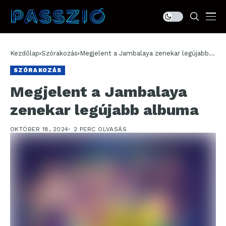
Kezdőlap
Szórakozás
Megjelent a Jambalaya zenekar legújabb
albuma
SZÓRAKOZÁS
Megjelent a Jambalaya
zenekar legújabb albuma
OKTÓBER 18, 2024
2 PERC OLVASÁS