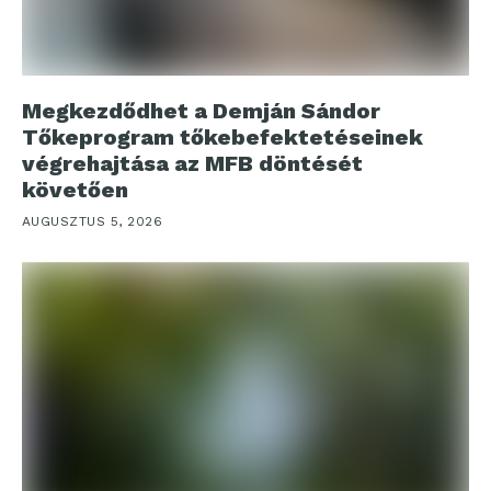
Megkezdődhet a Demján Sándor
Tőkeprogram tőkebefektetéseinek
végrehajtása az MFB döntését
követően
AUGUSZTUS 5, 2026