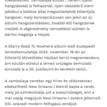
tökéletesített “Jambalaya stílust”, hanem újabb
hangzásokat is felhasznál. Ilyen visszatérő elem
például a talkbox által megszólaltatott billentyűs
hangszer, mely koncepciózusan van jelen az új
album hangszerelésben, további élő hangszerek
mellett. A végeredmény nemzetközi szinten is
bárhol megállja a helyét.
A Starry Road To Nowhere album első budapesti
lemezbemutatója 2024. november 16-án az
Eötvös10 Művelődési Házban kerül megrendezésre,
ám ezután elindul a lemez országos bemutató
sorozata is a 20. jubileumi év keretein belül.
A Jambalaya zenekar egy híres és változatosan
elkészíthető New Orleans-i ételről kapta a nevét,
mely jól szimbolizálja azt a sokszínűséget, ami a
mai napig megújuló New Orleans-i zenére jellemző.
XXI. századi modern felfogású zenéjük