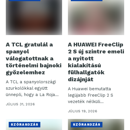
A TCL gratulál a
A HUAWEI FreeClip
spanyol
2 S új szintre emeli
válogatottnak a
a nyitott
történelmi bajnoki
kialakítású
győzelemhez
fülhallgatók
dizájnját
A TCL a spanyolországi
szurkolókkal együtt
A Huawei bemutatta
ünnepli, hogy a La Roja
legújabb FreeClip 2 S
(spanyol...
vezeték nélküli
JÚLIUS 31, 2026
fülhallgatóját, amely a...
JÚLIUS 19, 2026
SZÓRAKOZÁS
SZÓRAKOZÁS