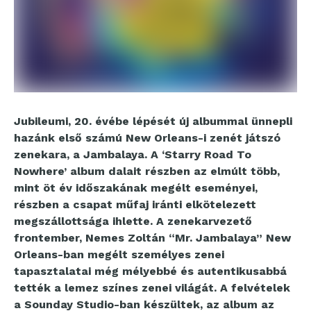
Jubileumi, 20. évébe lépését új albummal ünnepli
hazánk első számú New Orleans-i zenét játszó
zenekara, a Jambalaya. A ‘Starry Road To
Nowhere’ album dalait részben az elmúlt több,
mint öt év időszakának megélt eseményei,
részben a csapat műfaj iránti elkötelezett
megszállottsága ihlette. A zenekarvezető
frontember, Nemes Zoltán “Mr. Jambalaya” New
Orleans-ban megélt személyes zenei
tapasztalatai még mélyebbé és autentikusabbá
tették a lemez színes zenei világát. A felvételek
a Sounday Studio-ban készültek, az album az