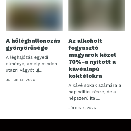
A hőlégballonozás
Az alkoholt
gyönyörűsége
fogyasztó
magyarok közel
A léghajózás egyedi
70%-a nyitott a
élménye, amely minden
kávéalapú
utazni vágyót új
koktélokra
tapasztalatokkal
JÚLIUS 14, 2026
gazdagít. Ebben...
A kávé sokak számára a
napindítás része, de a
népszerű ital
karakteres...
JÚLIUS 7, 2026