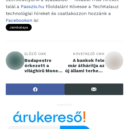
talál a
Passzio.hu
főoldalán! Kövesse a TechKalauz
technológiai híreket és csatlakozzon hozzánk a
Facebookon
is!
Jambalaya
ELŐZŐ CIKK
KÖVETKEZŐ CIKK
Budapestre
A bankok fele
érkezett a
már áthárítja az
világhírű Monet -
új állami terhet a
The Immersive
vállalkozókra
Experience
kiállítás
HIRDETÉS