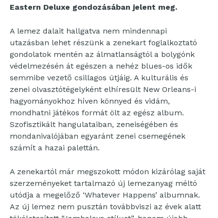
Eastern Deluxe gondozásában jelent meg.
A lemez dalait hallgatva nem mindennapi
utazásban lehet részünk a zenekart foglalkoztató
gondolatok mentén az álmatlanságtól a bolygónk
védelmezésén át egészen a nehéz blues-os idők
semmibe vezető csillagos útjáig. A kulturális és
zenei olvasztótégelyként elhíresült New Orleans-i
hagyományokhoz híven könnyed és vidám,
mondhatni játékos formát ölt az egész album.
Szofisztikált hangulataiban, zeneiségében és
mondanivalójában egyaránt zenei csemegének
számít a hazai palettán.
A zenekartól már megszokott módon kizárólag saját
szerzeményeket tartalmazó új lemezanyag méltó
utódja a megelőző ‘Whatever Happens’ albumnak.
Az új lemez nem pusztán továbbviszi az évek alatt