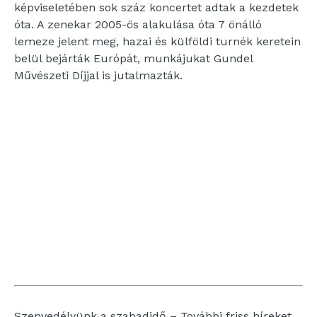
képviseletében sok száz koncertet adtak a kezdetek
óta. A zenekar 2005-ös alakulása óta 7 önálló
lemeze jelent meg, hazai és külföldi turnék keretein
belül bejárták Európát, munkájukat Gundel
Művészeti Díjjal is jutalmazták.
Szenvedélyünk a szabadidő – További friss híreket