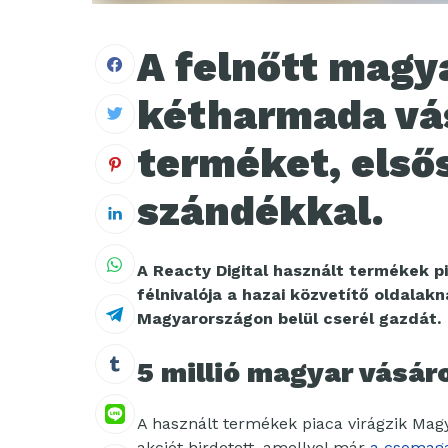
A felnőtt magy
kétharmada vás
terméket, első
szándékkal.
A Reacty Digital használt termékek pia
félnivalója a hazai közvetítő oldalakn
Magyarországon belül cserél gazdát.
5 millió magyar vásár
A használt termékek piaca virágzik Magy
akciót hirdetett, amellyel már
a csomag