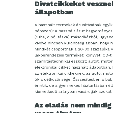
Divatcikkeket veszne
állapotban
A használt termékek árusításának egyik
népszerű: a használt árut hagyományos 
(ruha, cipő, táska) másodkézből, ugyanez
kivéve nincsen különbség abban, hogy mi
Mindkét csoportnak a 20-30 százaléka ve
lakberendezési terméket; könyvet, CD-t v
számítástechnikai eszközt; autót, motort
elektronikai cikket használt állapotban.
az elektronikai cikkeknek, az autó, mot
ők a célközönsége. Összesítésben a ba
érintik, de a gyermekes háztartásban él
kiemelkedő arányban vásárolják azokat 
Az eladás nem mindig 