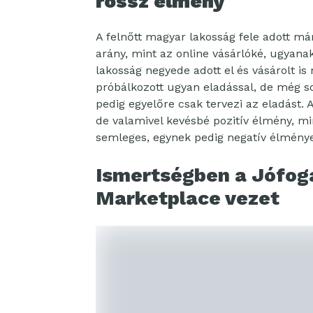
rossz élmény
A felnőtt magyar lakosság fele adott m
arány, mint az online vásárlóké, ugyana
lakosság negyede adott el és vásárolt i
próbálkozott ugyan eladással, de még so
pedig egyelőre csak tervezi az eladást.
de valamivel kevésbé pozitív élmény, min
semleges, egynek pedig negatív élménye 
Ismertségben a Jófog
Marketplace vezet