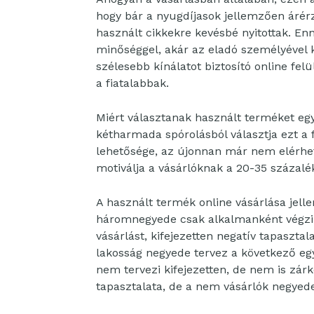
hogy bár a nyugdíjasok jellemzően árér
használt cikkekre kevésbé nyitottak. En
minőséggel, akár az eladó személyével 
szélesebb kínálatot biztosító online fel
a fiatalabbak.
Miért választanak használt terméket egy
kétharmada spórolásból választja ezt a
lehetősége, az újonnan már nem elérhe
motiválja a vásárlóknak a 20-35 százalé
A használt termék online vásárlása jel
háromnegyede csak alkalmanként végzi.
vásárlást, kifejezetten negatív tapaszt
lakosság negyede tervez a következő eg
nem tervezi kifejezetten, de nem is zár
tapasztalata, de a nem vásárlók negyede 