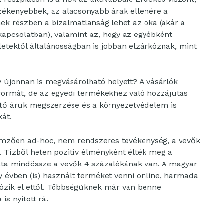
zékenyebbek, az alacsonyabb árak ellenére a
nek részben a bizalmatlanság lehet az oka (akár a
kapcsolatban), valamint az, hogy az egyébként
ületektől általánosságban is jobban elzárkóznak, mint
 újonnan is megvásárolható helyett? A vásárlók
 formát, de az egyedi termékekhez való hozzájutás
tő áruk megszerzése és a környezetvédelem is
kát.
lemzően ad-hoc, nem rendszeres tevékenység, a vevők
 Tízből heten pozitív élményként élték meg a
alata mindössze a vevők 4 százalékának van. A magyar
y évben (is) használt terméket venni online, harmada
kózik el ettől. Többségüknek már van benne
is nyitott rá.