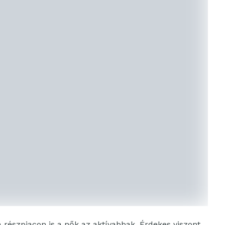
 részpiacon is a nők az aktívabbak. Érdekes viszont,