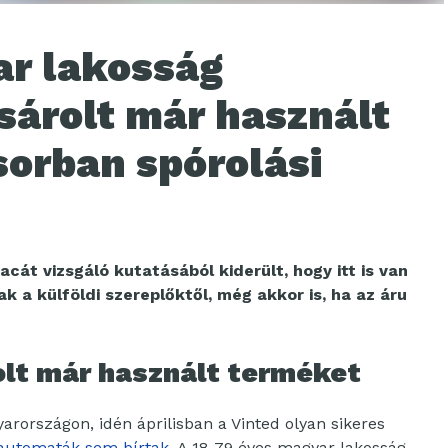
ar lakosság
árolt már használt
sorban spórolási
cát vizsgáló kutatásából kiderült, hogy itt is van
ak a külföldi szereplőktől, még akkor is, ha az áru
olt már használt terméket
arországon, idén áprilisban a Vinted olyan sikeres
automaták sem bírtak
. A 18-79 éves magyar lakosság