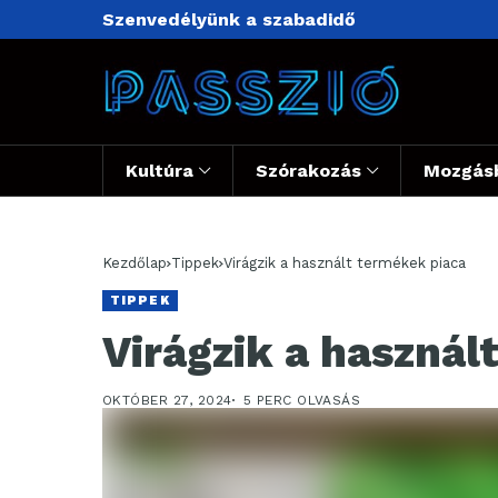
Szenvedélyünk a szabadidő
Kultúra
Szórakozás
Mozgás
Kezdőlap
Tippek
Virágzik a használt termékek piaca
TIPPEK
Virágzik a használ
OKTÓBER 27, 2024
5 PERC OLVASÁS