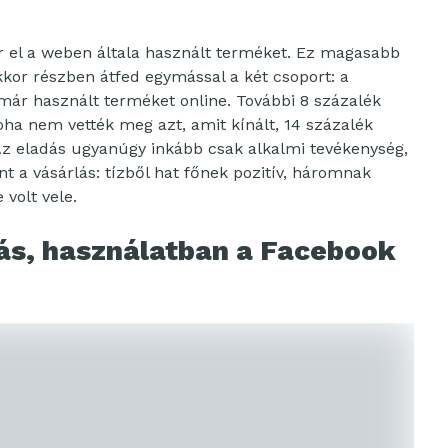
ár el a weben általa használt terméket. Ez magasabb
kkor részben átfed egymással a két csoport: a
s már használt terméket online. További 8 százalék
ha nem vették meg azt, amit kínált, 14 százalék
 Az eladás ugyanúgy inkább csak alkalmi tevékenység,
t a vásárlás: tízből hat főnek pozitív, háromnak
volt vele.
ás, használatban a Facebook