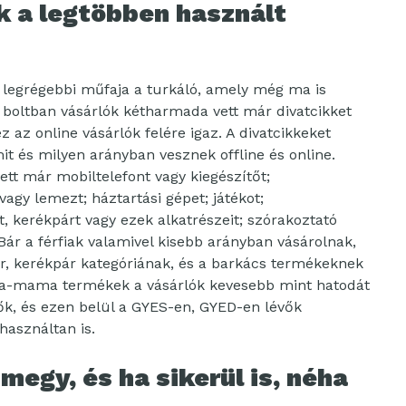
k a legtöbben használt
 legrégebbi műfaja a turkáló, amely még ma is
boltban vásárlók kétharmada vett már divatcikket
 az online vásárlók felére igaz. A divatcikkeket
t és milyen arányban vesznek offline és online.
tt már mobiltelefont vagy kiegészítőt;
agy lemezt; háztartási gépet; játékot;
, kerékpárt vagy ezek alkatrészeit; szórakoztató
 Bár a férfiak valamivel kisebb arányban vásárolnak,
or, kerékpár kategóriának, és a barkács termékeknek
ba-mama termékek a vásárlók kevesebb mint hatodát
ők, és ezen belül a GYES-en, GYED-en lévők
használtan is.
megy, és ha sikerül is, néha