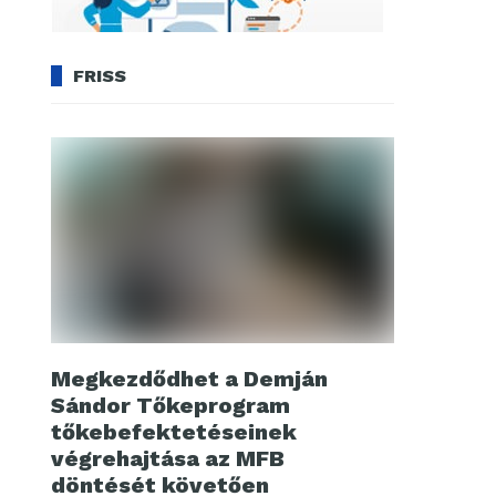
FRISS
Megkezdődhet a Demján
Sándor Tőkeprogram
tőkebefektetéseinek
végrehajtása az MFB
döntését követően