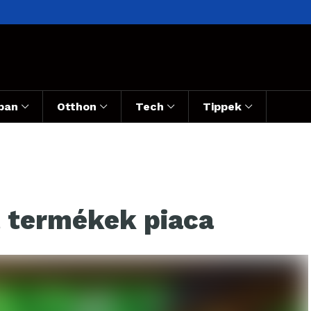
ban
Otthon
Tech
Tippek
t termékek piaca