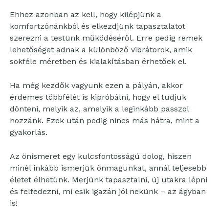
Ehhez azonban az kell, hogy kilépjünk a
komfortzónánkból és elkezdjünk tapasztalatot
szerezni a testünk működéséről. Erre pedig remek
lehetőséget adnak a különböző vibrátorok, amik
sokféle méretben és kialakításban érhetőek el.
Ha még kezdők vagyunk ezen a pályán, akkor
érdemes többfélét is kipróbálni, hogy el tudjuk
dönteni, melyik az, amelyik a leginkább passzol
hozzánk. Ezek után pedig nincs más hátra, mint a
gyakorlás.
Az önismeret egy kulcsfontosságú dolog, hiszen
minél inkább ismerjük önmagunkat, annál teljesebb
életet élhetünk. Merjünk tapasztalni, új utakra lépni
és felfedezni, mi esik igazán jól nekünk – az ágyban
is!