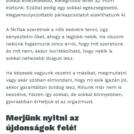
sokkal élvezetesebb, kielégítőbb lehet az intim
életünk. Ezáltal pedig egy sokkal egészségesebb,
kiegyensúlyozottabb párkapcsolatot alakíthatunk ki.
A férfiak szeretnek a nők kedvére tenni, úgy
kényeztetni őket, ahogy a legjobb nekik. Ha viszont
nekünk fogalmunk sincs arról, hogy mit szeretünk
és mit nem, akkor borítékolható, hogy nekik is
sokkal nehezebb dolguk lesz.
Ha képesek vagyunk vezetni a másikat, megmutatni
vagy akár szóban elmondani, hogy mi esik igazán jól,
akkor garantáltan boldog lesz. Rólunk már nem is
beszélve, hiszen így sokkal, de sokkal könnyebben,
gyorsabban érhetjük el az orgazmust.
Merjünk nyitni az
újdonságok felé!