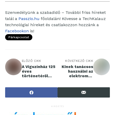
Szenvedélyünk a szabadidő – További friss híreket
talál a
Passzio.hu
főoldalán! Kövesse a TechKalauz
technológiai híreket és csatlakozzon hozzánk a
Facebookon
is!
Párkapcsolat
ELŐZŐ CIKK
KÖVETKEZŐ CIKK
A Vígszínház 125
Kinek tanácsos
éves
használni az
történetéről
elektromos
szóló
kábelbehúzót?
filmsorozat a Víg
Szalonban
HIRDETÉS