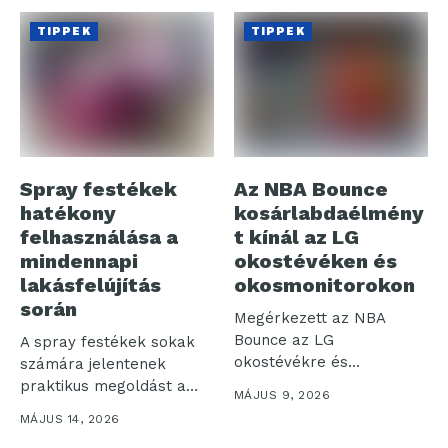
TIPPEK
TIPPEK
Spray festékek
Az NBA Bounce
hatékony
kosárlabdaélmény
felhasználása a
t kínál az LG
mindennapi
okostévéken és
lakásfelújítás
okosmonitorokon
során
Megérkezett az NBA
Bounce az LG
A spray festékek sokak
okostévékre és
számára jelentenek
okosmonitorokra: az LG
praktikus megoldást a
MÁJUS 9, 2026
Electronics...
lakásfelújítás során. Bár...
MÁJUS 14, 2026