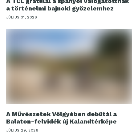
A TCL gratulál a spanyol válogatottnak
a történelmi bajnoki győzelemhez
JÚLIUS 31, 2026
A Művészetek Völgyében debütál a
Balaton-felvidék új Kalandtérképe
JÚLIUS 29, 2026