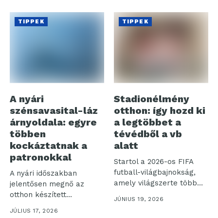
TIPPEK
TIPPEK
A nyári
Stadionélmény
szénsavasital-láz
otthon: így hozd ki
árnyoldala: egyre
a legtöbbet a
többen
tévédből a vb
kockáztatnak a
alatt
patronokkal
Startol a 2026-os FIFA
futball-világbajnokság,
A nyári időszakban
amely világszerte több
jelentősen megnő az
milliárd nézőt vonz a...
otthon készített
JÚNIUS 19, 2026
szénsavas italok iránti
JÚLIUS 17, 2026
igény,...