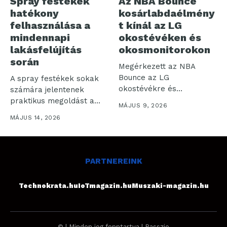
Spray festékek
Az NBA Bounce
hatékony
kosárlabdaélmény
felhasználása a
t kínál az LG
mindennapi
okostévéken és
lakásfelújítás
okosmonitorokon
során
Megérkezett az NBA
Bounce az LG
A spray festékek sokak
okostévékre és
számára jelentenek
okosmonitorokra: az LG
praktikus megoldást a
MÁJUS 9, 2026
Electronics...
lakásfelújítás során. Bár...
MÁJUS 14, 2026
PARTNEREINK
Technokrata.hu
IoTmagazin.hu
Muszaki-magazin.hu
© | Minden jog fenntartva | Passzio