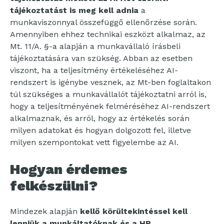
tájékoztatást is meg kell adnia
a
munkaviszonnyal összefüggő ellenőrzése során.
Amennyiben ehhez technikai eszközt alkalmaz, az
Mt. 11/A. §-a alapján a munkavállaló írásbeli
tájékoztatására van szükség. Abban az esetben
viszont, ha a teljesítmény értékeléséhez AI-
rendszert is igénybe vesznek, az Mt-ben foglaltakon
túl szükséges a munkavállalót tájékoztatni arról is,
hogy a teljesítményének felméréséhez AI-rendszert
alkalmaznak, és arról, hogy az értékelés során
milyen adatokat és hogyan dolgozott fel, illetve
milyen szempontokat vett figyelembe az AI.
Hogyan érdemes
felkészülni?
Mindezek alapján
kellő körültekintéssel kell
lenniük a munkáltatóknak és a HR