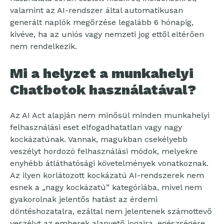
valamint az AI-rendszer által automatikusan
generált naplók megőrzése legalább 6 hónapig,
kivéve, ha az uniós vagy nemzeti jog ettől eltérően
nem rendelkezik.
Mi a helyzet a munkahelyi
Chatbotok használatával?
Az AI Act alapján nem minősül minden munkahelyi
felhasználási eset elfogadhatatlan vagy nagy
kockázatúnak. Vannak, magukban csekélyebb
veszélyt hordozó felhasználási módok, melyekre
enyhébb átláthatósági követelmények vonatkoznak.
Az ilyen korlátozott kockázatú AI-rendszerek nem
esnek a „nagy kockázatú” kategóriába, mivel nem
gyakorolnak jelentős hatást az érdemi
döntéshozatalra, ezáltal nem jelentenek számottevő
veszélyt az emberek alapvető jogaira, egészségére