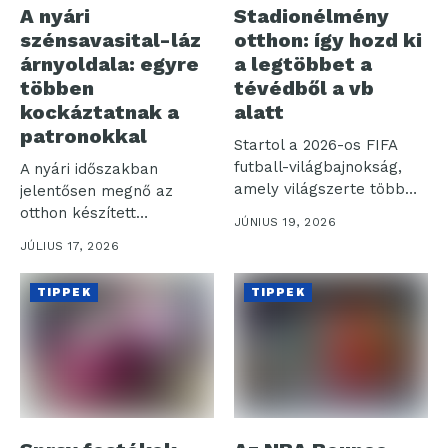
A nyári
Stadionélmény
szénsavasital-láz
otthon: így hozd ki
árnyoldala: egyre
a legtöbbet a
többen
tévédből a vb
kockáztatnak a
alatt
patronokkal
Startol a 2026-os FIFA
futball-világbajnokság,
A nyári időszakban
amely világszerte több
jelentősen megnő az
milliárd nézőt vonz a...
otthon készített
JÚNIUS 19, 2026
szénsavas italok iránti
JÚLIUS 17, 2026
igény,...
TIPPEK
TIPPEK