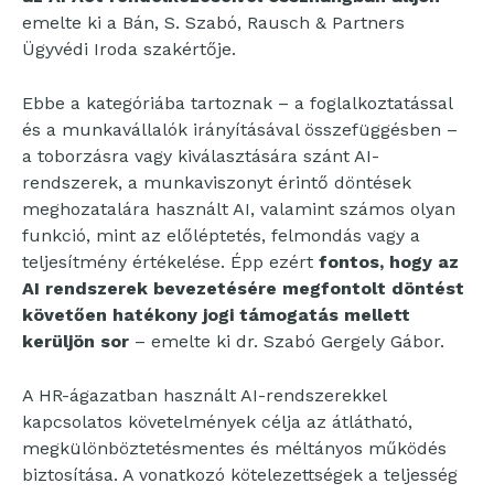
emelte ki a Bán, S. Szabó, Rausch & Partners
Ügyvédi Iroda szakértője.
Ebbe a kategóriába tartoznak – a foglalkoztatással
és a munkavállalók irányításával összefüggésben –
a toborzásra vagy kiválasztására szánt AI-
rendszerek, a munkaviszonyt érintő döntések
meghozatalára használt AI, valamint számos olyan
funkció, mint az előléptetés, felmondás vagy a
teljesítmény értékelése. Épp ezért
fontos, hogy az
AI rendszerek bevezetésére megfontolt döntést
követően hatékony jogi támogatás mellett
kerüljön sor
– emelte ki dr. Szabó Gergely Gábor.
A HR-ágazatban használt AI-rendszerekkel
kapcsolatos követelmények célja az átlátható,
megkülönböztetésmentes és méltányos működés
biztosítása. A vonatkozó kötelezettségek a teljesség