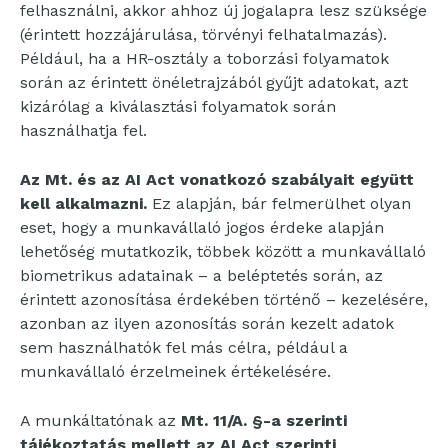
felhasználni, akkor ahhoz új jogalapra lesz szüksége
(érintett hozzájárulása, törvényi felhatalmazás).
Például, ha a HR-osztály a toborzási folyamatok
során az érintett önéletrajzából gyűjt adatokat, azt
kizárólag a kiválasztási folyamatok során
használhatja fel.
Az Mt. és az AI Act vonatkozó szabályait együtt
kell alkalmazni.
Ez alapján, bár felmerülhet olyan
eset, hogy a munkavállaló jogos érdeke alapján
lehetőség mutatkozik, többek között a munkavállaló
biometrikus adatainak – a beléptetés során, az
érintett azonosítása érdekében történő – kezelésére,
azonban az ilyen azonosítás során kezelt adatok
sem használhatók fel más célra, például a
munkavállaló érzelmeinek értékelésére.
A munkáltatónak az
Mt. 11/A. §-a szerinti
tájékoztatás mellett az AI Act szerinti