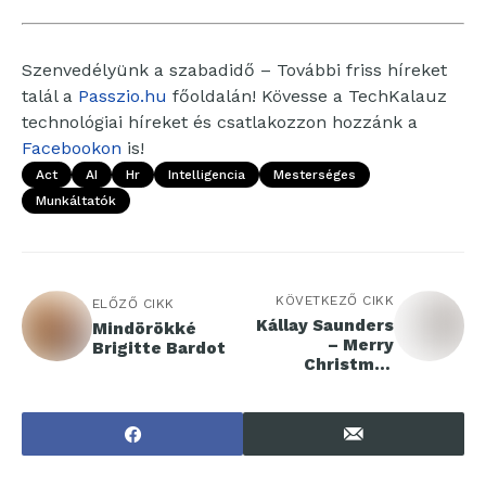
Szenvedélyünk a szabadidő – További friss híreket
talál a
Passzio.hu
főoldalán! Kövesse a TechKalauz
technológiai híreket és csatlakozzon hozzánk a
Facebookon
is!
Act
AI
Hr
Intelligencia
Mesterséges
Munkáltatók
KÖVETKEZŐ CIKK
ELŐZŐ CIKK
Kállay Saunders
Mindörökké
– Merry
Brigitte Bardot
Christmas
Everyone