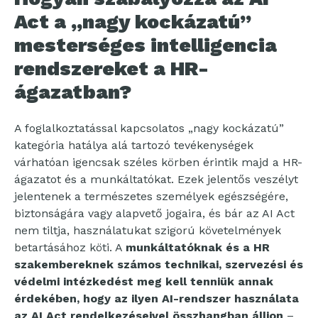
Act a „nagy kockázatú”
mesterséges intelligencia
rendszereket a HR-
ágazatban?
A foglalkoztatással kapcsolatos „nagy kockázatú”
kategória hatálya alá tartozó tevékenységek
várhatóan igencsak széles körben érintik majd a HR-
ágazatot és a munkáltatókat. Ezek jelentős veszélyt
jelentenek a természetes személyek egészségére,
biztonságára vagy alapvető jogaira, és bár az AI Act
nem tiltja, használatukat szigorú követelmények
betartásához köti. A
munkáltatóknak és a HR
szakembereknek számos technikai, szervezési és
védelmi intézkedést meg kell tenniük annak
érdekében, hogy az ilyen AI-rendszer használata
az AI Act rendelkezéseivel összhangban álljon
–