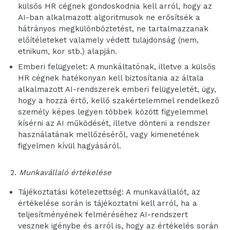
külsős HR cégnek gondoskodnia kell arról, hogy az
AI-ban alkalmazott algoritmusok ne erősítsék a
hátrányos megkülönböztetést, ne tartalmazzanak
előítéleteket valamely védett tulajdonság (nem,
etnikum, kor stb.) alapján.
Emberi felügyelet: A munkáltatónak, illetve a külsős
HR cégnek hatékonyan kell biztosítania az általa
alkalmazott AI-rendszerek emberi felügyeletét, úgy,
hogy a hozzá értő, kellő szakértelemmel rendelkező
személy képes legyen többek között figyelemmel
kísérni az AI működését, illetve dönteni a rendszer
használatának mellőzéséről, vagy kimenetének
figyelmen kívül hagyásáról.
Munkavállaló értékelése
Tájékoztatási kötelezettség: A munkavállalót, az
értékelése során is tájékoztatni kell arról, ha a
teljesítményének felméréséhez AI-rendszert
vesznek igénybe és arról is, hogy az értékelés során