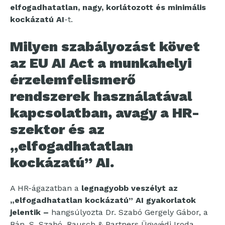
elfogadhatatlan, nagy, korlátozott és minimális
kockázatú AI
-t.
Milyen szabályozást követ
az EU AI Act a munkahelyi
érzelemfelismerő
rendszerek használatával
kapcsolatban, avagy a HR-
szektor és az
„elfogadhatatlan
kockázatú” AI.
A HR-ágazatban a
legnagyobb veszélyt az
„elfogadhatatlan kockázatú” AI gyakorlatok
jelentik –
hangsúlyozta Dr. Szabó Gergely Gábor, a
Bán, S. Szabó, Rausch & Partners Ügyvédi Iroda