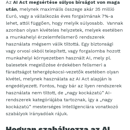
Az
AI Act megsértése súlyos bírságot von maga
után
, melynek maximális összege akár 35 millió
Euró, vagy a vállalkozás éves forgalmának 7%-a
lehet, attól függően, hogy melyik súlyosabb. Vannak
azonban olyan kivételes helyzetek, melyek esetében
a munkahelyi érzelemfelismerő rendszerek
használata mégsem válik tiltottá. Egy biztonsági
vagy orvosi okból telepített, vagy forgalomba hozott
munkahelyi környezetben használt AI, mely pl.
balesetek megelőzése érdekében felismeri a
fáradtságot tehergépkocsi-vezetők esetében olyan
kivétel, melynek használata az AI Act alapján is
engedélyezett. Fontos, hogy bár az ilyen rendszerek
használata nem tiltott, de „nagy kockázatú” AI-
rendszerek kategóriájába tartoznak, így a „nagy
kockázatú” mesterséges intelligenciára vonatkozó
szabályok irányadóak rájuk.
Hogyan szabályozza az AI