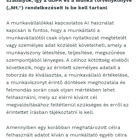
szabályok, így a GDPR és a Munka törvénykönyve
(„Mt.”) rendelkezéseit is be kell tartani
.
A munkavállalókkal kapcsolatos AI használat
kapcsán is fontos, hogy a munkáltató a
munkavállalótól csak olyan nyilatkozat megtételét
vagy személyes adat közlését követelheti, amely a
munkaviszony létesítése, teljesítése, megszűnése
szempontjából lényeges. A célhoz kötöttség elvéből
következik, hogy az érintett személyes adatait a
toborzás és kiválasztás, a munkavállaló értékelése,
a munkaviszonyt érintő döntések meghozatala és
felmondás során csak olyan mértékben lehet
felhasználni, mely az elérni kívánt cél
megvalósításához feltétlenül szükséges és erről az
érintettet írásban tájékoztatni is kell.
Amennyiben egy korábban meghatározott célra
felhasznált adatot kíván a munkáltató egyéb célra