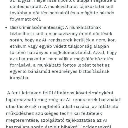
az hogyan, milyen szempontok alapján segítette a
döntéshozatalt. A munkavállalót tájékoztatni kell
továbbá a döntés indokairól és a mögötte húzódó
folyamatokról.
Diszkriminációmentesség: A munkáltatónak
biztosítania kell a munkaviszony érintő döntések
során, hogy az AI-rendszerek kerüljék a nem, kor,
etnikum vagy egyéb védett tulajdonság alapján
történő hátrányos megkülönböztetést. Azzal, hogy
az alkalmazott AI nem válik a megkülönböztetés
forrásává, a munkáltató fontos lepést tehet az
egyenlő bánásmód eredményes biztosításának
irányába.
A fent leírtakon felül általános követelményként
fogalmazható meg még az AI-rendszerek használati
utasításoknak megfelelő alkalmazása, az átlátható
működéshez szükséges technikai feltételek
megteremtése, szolgáltató tájékoztatása az AI
használata során észlelt hibákról, incidensekről,