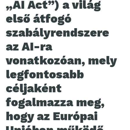
„AI Act”) a világ
első átfogó
szabályrendszere
az AI-ra
vonatkozóan, mely
legfontosabb
céljaként
fogalmazza meg,
hogy az Európai