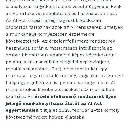
szabályozási ügyekért felelős vezető ügyvédje. Ezek
az EU értékeivel ellentétesek és használatuk tilos.
Az AI Act alapján a legmagasabb kockázati
csoportba tartoznak azok az AI rendszerek, amelyek
a munkahelyi környezetben érzelmekre
következtetnek. Az érzelemfelismerő rendszerek
használata során a mesterséges intelligencia az
ember biometrikus adataiból képes következtetni
például a munkavállaló elégedettségi szintjére,
mentális állapotára. Elég lehet tehát akár egy
mozdulat, egy rosszalló mosoly, vagy akár az emberi
hang egyes jellemzői is, például suttogás és az AI
máris értékes következtetéseket tesz munkáltató
számára. Az
érzelemfelismerő rendszerek ilyen
jellegű munkahelyi használatát az AI Act
egyértelműen tiltja
és 2025. február 2.-től komoly
következményeket helyez kilátásba.