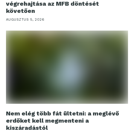
végrehajtása az MFB döntését
követően
AUGUSZTUS 5, 2026
Nem elég több fát ültetni: a meglévő
erdőket kell megmenteni a
kiszáradástól