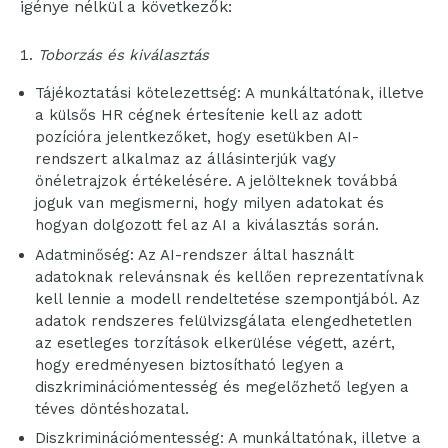
igénye nélkül a következők:
Toborzás és kiválasztás
Tájékoztatási kötelezettség: A munkáltatónak, illetve
a külsős HR cégnek értesítenie kell az adott
pozícióra jelentkezőket, hogy esetükben AI-
rendszert alkalmaz az állásinterjúk vagy
önéletrajzok értékelésére. A jelölteknek továbbá
joguk van megismerni, hogy milyen adatokat és
hogyan dolgozott fel az AI a kiválasztás során.
Adatminőség: Az AI-rendszer által használt
adatoknak relevánsnak és kellően reprezentatívnak
kell lennie a modell rendeltetése szempontjából. Az
adatok rendszeres felülvizsgálata elengedhetetlen
az esetleges torzítások elkerülése végett, azért,
hogy eredményesen biztosítható legyen a
diszkriminációmentesség és megelőzhető legyen a
téves döntéshozatal.
Diszkriminációmentesség: A munkáltatónak, illetve a