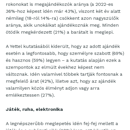
rokonokat is megajándékozók aránya (a 2022-es
36%-hoz képest idén már 43%), viszont két év alatt
némileg (18-ról 14%-ra) csökkent azon nagyszülők
aránya, akik unokáikat ajándékoznák meg. Minden
ötödik megkérdezett (21%) a barátait is meglepi.
A Yettel kutatásából kiderült, hogy az adott ajándék
esetén a legfontosabb, hogy személyre szabott (69%)
és hasznos (59%) legyen – a kutatás alapján ezek a
szempontok az elmúlt évekhez képest nem
változnak. Idén valamivel többek tartják fontosnak a
megfelelő árat (42%), illetve azt, hogy az ajándék
valamilyen közös élményt adjon vagy arra
emlékeztessen (27%).
Játék, ruha, elektronika
A legnépszerűbb meglepetés idén fej-fej mellett a