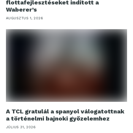
flottafejlesztéseket indított a
Waberer’s
AUGUSZTUS 1, 2026
A TCL gratulál a spanyol válogatottnak
a történelmi bajnoki győzelemhez
JÚLIUS 31, 2026