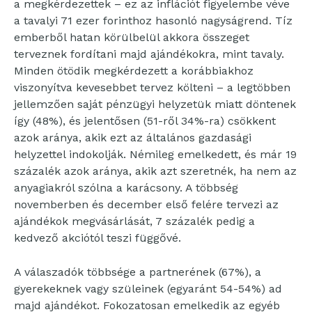
a megkérdezettek – ez az inflációt figyelembe véve
a tavalyi 71 ezer forinthoz hasonló nagyságrend. Tíz
emberből hatan körülbelül akkora összeget
terveznek fordítani majd ajándékokra, mint tavaly.
Minden ötödik megkérdezett a korábbiakhoz
viszonyítva kevesebbet tervez költeni – a legtöbben
jellemzően saját pénzügyi helyzetük miatt döntenek
így (48%), és jelentősen (51-ről 34%-ra) csökkent
azok aránya, akik ezt az általános gazdasági
helyzettel indokolják. Némileg emelkedett, és már 19
százalék azok aránya, akik azt szeretnék, ha nem az
anyagiakról szólna a karácsony. A többség
novemberben és december első felére tervezi az
ajándékok megvásárlását, 7 százalék pedig a
kedvező akciótól teszi függővé.
A válaszadók többsége a partnerének (67%), a
gyerekeknek vagy szüleinek (egyaránt 54-54%) ad
majd ajándékot. Fokozatosan emelkedik az egyéb