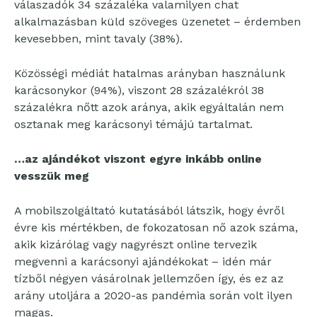
válaszadók 34 százaléka valamilyen chat
alkalmazásban küld szöveges üzenetet – érdemben
kevesebben, mint tavaly (38%).
Közösségi médiát hatalmas arányban használunk
karácsonykor (94%), viszont 28 százalékról 38
százalékra nőtt azok aránya, akik egyáltalán nem
osztanak meg karácsonyi témájú tartalmat.
…az ajándékot viszont egyre inkább online
vesszük meg
A mobilszolgáltató kutatásából látszik, hogy évről
évre kis mértékben, de fokozatosan nő azok száma,
akik kizárólag vagy nagyrészt online tervezik
megvenni a karácsonyi ajándékokat – idén már
tízből négyen vásárolnak jellemzően így, és ez az
arány utoljára a 2020-as pandémia során volt ilyen
magas.