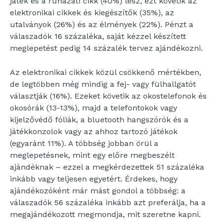
játék és a ruházati cikk (40%) lesz, ezt követik az
elektronikai cikkek és kiegészítők (35%), az
utalványok (26%) és az élmények (22%). Pénzt a
válaszadók 16 százaléka, saját kézzel készített
meglepetést pedig 14 százalék tervez ajándékozni.
Az elektronikai cikkek közül csökkenő mértékben,
de legtöbben még mindig a fej- vagy fülhallgatót
választják (16%). Ezeket követik az okostelefonok és
okosórák (13-13%), majd a telefontokok vagy
kijelzővédő fóliák, a bluetooth hangszórók és a
játékkonzolok vagy az ahhoz tartozó játékok
(egyaránt 11%). A többség jobban örül a
meglepetésnek, mint egy előre megbeszélt
ajándéknak – ezzel a megkérdezettek 51 százaléka
inkább vagy teljesen egyetért. Érdekes, hogy
ajándékozóként már mást gondol a többség: a
válaszadók 56 százaléka inkább azt preferálja, ha a
megajándékozott megmondja, mit szeretne kapni.