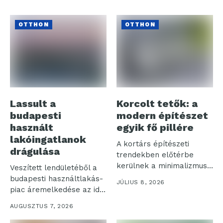
OTTHON
OTTHON
Lassult a
Korcolt tetők: a
budapesti
modern építészet
használt
egyik fő pillére
lakóingatlanok
A kortárs építészeti
drágulása
trendekben előtérbe
kerülnek a minimalizmus
Veszített lendületéből a
és az egyszerűség által...
budapesti használtlakás-
JÚLIUS 8, 2026
piac áremelkedése az idei
év első félévében. Az...
AUGUSZTUS 7, 2026