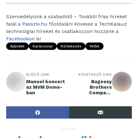
Szenvedélyünk a szabadidő – További friss híreket
talál a
Passzio.hu
főoldalán! Kövesse a TechKalauz
technológiai híreket és csatlakozzon hozzánk a
Facebookon
is!
Ajándék
Karácsonyi
Költekezés
Yettel
ELŐZŐ CIKK
KÖVETKEZŐ CIKK
Manuel koncert
Bagossy
az MVM Dome-
Brothers
ban
Company
koncert az MVM
Dome-ban
HIRDETÉS