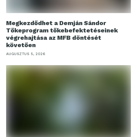
Megkezdődhet a Demján Sándor
Tőkeprogram tőkebefektetéseinek
végrehajtása az MFB döntését
követően
AUGUSZTUS 5, 2026