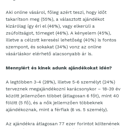
Aki online vásárol, főleg azért teszi, hogy időt
takarítson meg (55%), a választott ajándékot
kizárólag így éri el (46%), vagy elkerüli a
zsúfoltságot, tömeget (46%). A kényelem (45%),
illetve a célzott keresési lehetőség (40%) is fontos
szempont, és sokakat (34%) vonz az online
vásárláskor elérhető alacsonyabb ár is.
Mennyiért és kinek adunk ajándékokat idén?
A legtöbben 3-4 (28%), illetve 5-6 személyt (24%)
terveznek megajándékozni karácsonykor – 18-39 év
között jellemzően többet (átlagosan 6 főt), mint 40
fölött (5 fő), és a nők jellemzően többeknek
ajándékoznak, mint a férfiak (6 vs. 5 személy).
Az ajándékra átlagosan 77 ezer forintot költenének