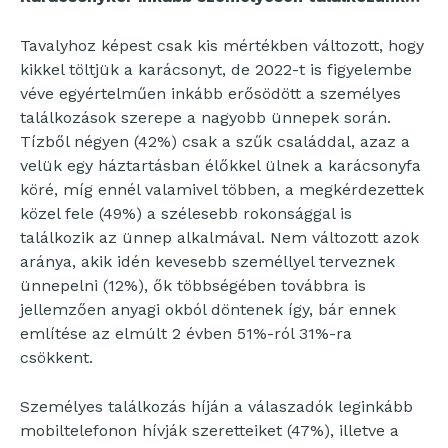
Tavalyhoz képest csak kis mértékben változott, hogy
kikkel töltjük a karácsonyt, de 2022-t is figyelembe
véve egyértelműen inkább erősödött a személyes
találkozások szerepe a nagyobb ünnepek során.
Tízből négyen (42%) csak a szűk családdal, azaz a
velük egy háztartásban élőkkel ülnek a karácsonyfa
köré, míg ennél valamivel többen, a megkérdezettek
közel fele (49%) a szélesebb rokonsággal is
találkozik az ünnep alkalmával. Nem változott azok
aránya, akik idén kevesebb személlyel terveznek
ünnepelni (12%), ők többségében továbbra is
jellemzően anyagi okból döntenek így, bár ennek
említése az elmúlt 2 évben 51%-ról 31%-ra
csökkent.
Személyes találkozás híján a válaszadók leginkább
mobiltelefonon hívják szeretteiket (47%), illetve a