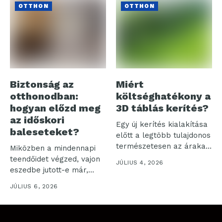
OTTHON
OTTHON
Biztonság az
Miért
otthonodban:
költséghatékony a
hogyan előzd meg
3D táblás kerítés?
az időskori
Egy új kerítés kialakítása
baleseteket?
előtt a legtöbb tulajdonos
természetesen az árakat
Miközben a mindennapi
kezdi...
teendőidet végzed, vajon
JÚLIUS 4, 2026
eszedbe jutott-e már,
hogy milyen sok...
JÚLIUS 6, 2026