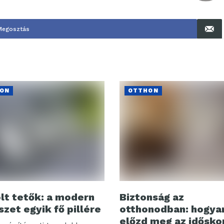
Megosztás
ON
OTTHON
lt tetők: a modern
Biztonság az
szet egyik fő pillére
otthonodban: hogya
előzd meg az idősko