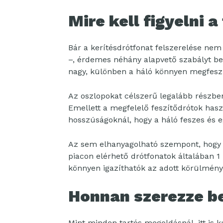
Mire kell figyelni a
Bár a kerítésdrótfonat felszerelése nem
–, érdemes néhány alapvető szabályt bet
nagy, különben a háló könnyen megfesz
Az oszlopokat célszerű legalább részben
Emellett a megfelelő feszítődrótok has
hosszúságoknál, hogy a háló feszes és 
Az sem elhanyagolható szempont, hogy a
piacon elérhető drótfonatok általában 
könnyen igazíthatók az adott körülmén
Honnan szerezze b
Mint minden tartós megoldásnál, itt is 