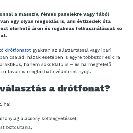
zonnal a masszív, fémes panelekre vagy fából
 van egy olyan megoldás is, ami évtizedek óta
dezt elérhető áron és rugalmas felhasználással: ez
at.
ó drótfonatot
gyakran az állattartással vagy ipari
kban családi házak esetében is egyre többször esik rá
praktikus, hanem sokoldalú is – és ha megfelelő
sszú távon is megbízható védelmet nyújt.
 választás a drótfonat?
, ha:
iszonylag alacsony költségvetéssel,
t biztosítania,