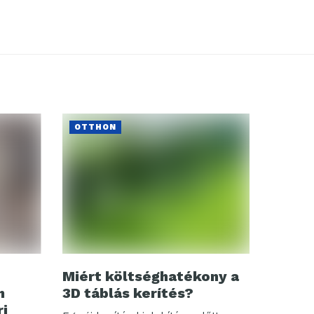
OTTHON
Miért költséghatékony a
n
3D táblás kerítés?
ri