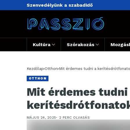
Szenvedélyünk a szabadidő
Kultúra
Szórakozás
Mozgás
Kezdőlap
Otthon
Mit érdemes tudni a kerítésdrótfonato
OTTHON
Mit érdemes tudni
kerítésdrótfonato
MÁJUS 24, 2025
2 PERC OLVASÁS