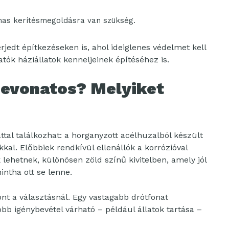
mas kerítésmegoldásra van szükség.
jedt építkezéseken is, ahol ideiglenes védelmet kell
atók háziállatok kenneljeinek építéséhez is.
bevonatos? Melyiket
ttal találkozhat: a horganyzott acélhuzalból készült
kkal. Előbbiek rendkívül ellenállók a korrózióval
ehetnek, különösen zöld színű kivitelben, amely jól
ntha ott se lenne.
nt a választásnál. Egy vastagabb drótfonat
bb igénybevétel várható – például állatok tartása –