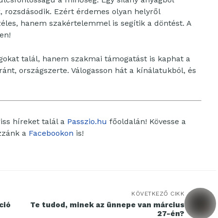
, rozsdásodik. Ezért érdemes olyan helyről
éles, hanem szakértelemmel is segítik a döntést. A
en!
okat talál, hanem szakmai támogatást is kaphat a
ánt, országszerte. Válogasson hát a kínálatukból, és
ss híreket talál a
Passzio.hu
főoldalán! Kövesse a
ozzánk a
Facebookon
is!
KÖVETKEZŐ CIKK
ció
Te tudod, minek az ünnepe van március
27-én?