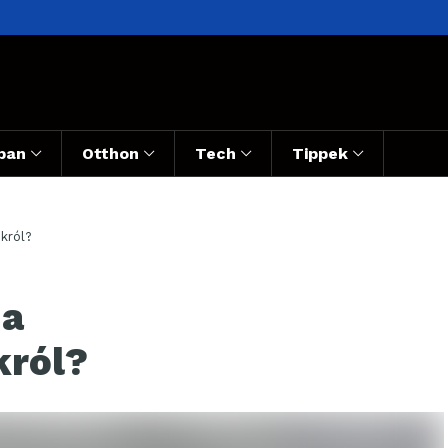
ban
Otthon
Tech
Tippek
król?
 a
król?