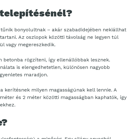
 telepítésénél?
 tűnik bonyolultnak – akár szabadidejében nekiállhat
artani. Az oszlopok közötti távolság ne legyen túl
ül vagy megereszkedik.
 betonba rögzíteni, így ellenállóbbak lesznek.
ználata is elengedhetetlen, különösen nagyobb
egyenletes maradjon.
 kerítésnek milyen magasságúnak kell lennie. A
1 méter és 2 méter közötti magasságban kaphatók, így
yekhez.
e?
kulcsfontosságú a minőség. Egy silány anyagból