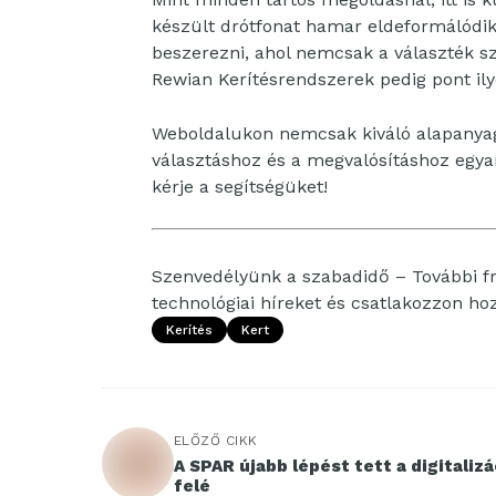
készült drótfonat hamar eldeformálódik
beszerezni, ahol nemcsak a választék sz
Rewian Kerítésrendszerek pedig pont ily
Weboldalukon nemcsak kiváló alapanyag
választáshoz és a megvalósításhoz egyar
kérje a segítségüket!
Szenvedélyünk a szabadidő – További fri
technológiai híreket és csatlakozzon h
Kerítés
Kert
ELŐZŐ CIKK
A SPAR újabb lépést tett a digitalizá
felé