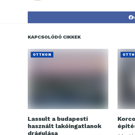
KAPCSOLÓDÓ CIKKEK
OTTHON
OTTH
Lassult a budapesti
Korco
használt lakóingatlanok
építé
drágulása