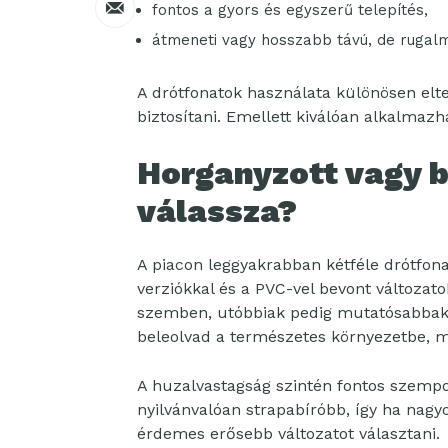
fontos a gyors és egyszerű telepítés,
átmeneti vagy hosszabb távú, de rugal
A drótfonatok használata különösen elter
biztosítani. Emellett kiválóan alkalmazh
Horganyzott vagy 
válassza?
A piacon leggyakrabban kétféle drótfona
verziókkal és a PVC-vel bevont változato
szemben, utóbbiak pedig mutatósabbak l
beleolvad a természetes környezetbe, mi
A huzalvastagság szintén fontos szempo
nyilvánvalóan strapabíróbb, így ha nagyo
érdemes erősebb változatot választani.