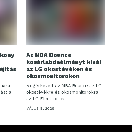
ékony
Az NBA Bounce
kosárlabdaélményt kínál
újítás
az LG okostévéken és
okosmonitorokon
ámára
Megérkezett az NBA Bounce az LG
dást a
okostévékre és okosmonitorokra:
az LG Electronics...
MÁJUS 9, 2026