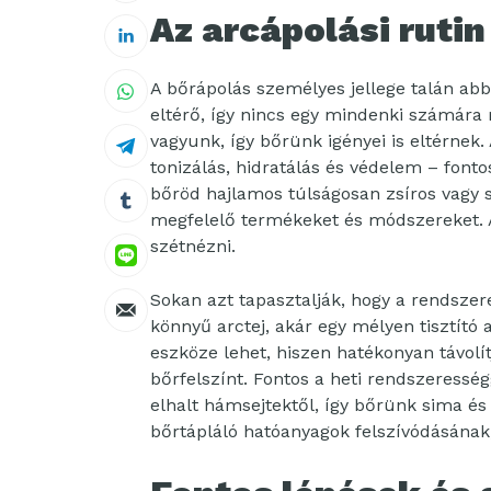
Az arcápolási rutin
A bőrápolás személyes jellege talán ab
eltérő, így nincs egy mindenki számár
vagyunk, így bőrünk igényei is eltérnek.
tonizálás, hidratálás és védelem – fonto
bőröd hajlamos túlságosan zsíros vagy 
megfelelő termékeket és módszereket.
szétnézni.
Sokan azt tapasztalják, hogy a rendszer
könnyű arctej, akár egy mélyen tisztító
eszköze lehet, hiszen hatékonyan távolítj
bőrfelszínt. Fontos a heti rendszeressé
elhalt hámsejtektől, így bőrünk sima és
bőrtápláló hatóanyagok felszívódásának,