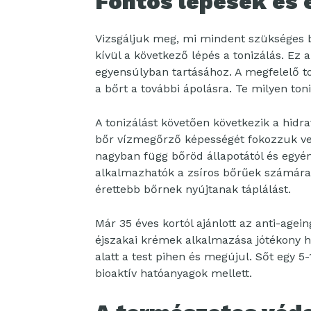
Fontos lépések és
Vizsgáljuk meg, mi mindent szükséges be
kívül a következő lépés a tonizálás. Ez 
egyensúlyban tartásához. A megfelelő t
a bőrt a további ápolásra. Te milyen ton
A tonizálást követően következik a hidra
bőr vízmegőrző képességét fokozzuk vele
nagyban függ bőröd állapotától és egyén
alkalmazhatók a zsíros bőrűek számára
érettebb bőrnek nyújtanak táplálást.
Már 35 éves kortól ajánlott az anti-agei
éjszakai krémek alkalmazása jótékony ha
alatt a test pihen és megújul. Sőt egy 5
bioaktív hatóanyagok mellett.