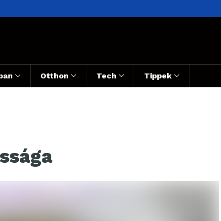
ban
Otthon
Tech
Tippek
ossága