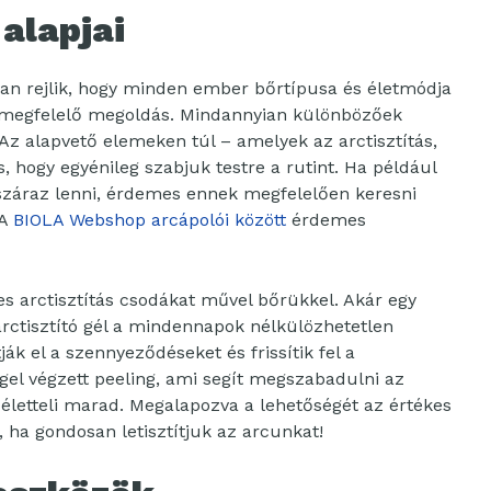
 alapjai
ban rejlik, hogy minden ember bőrtípusa és életmódja
a megfelelő megoldás. Mindannyian különbözőek
 Az alapvető elemeken túl – amelyek az arctisztítás,
s, hogy egyénileg szabjuk testre a rutint. Ha például
száraz lenni, érdemes ennek megfelelően keresni
 A
BIOLA Webshop arcápolói között
érdemes
es arctisztítás csodákat művel bőrükkel. Akár egy
 arctisztító gél a mindennapok nélkülözhetetlen
ák el a szennyeződéseket és frissítik fel a
ggel végzett peeling, ami segít megszabadulni az
 életteli marad. Megalapozva a lehetőségét az értékes
 ha gondosan letisztítjuk az arcunkat!