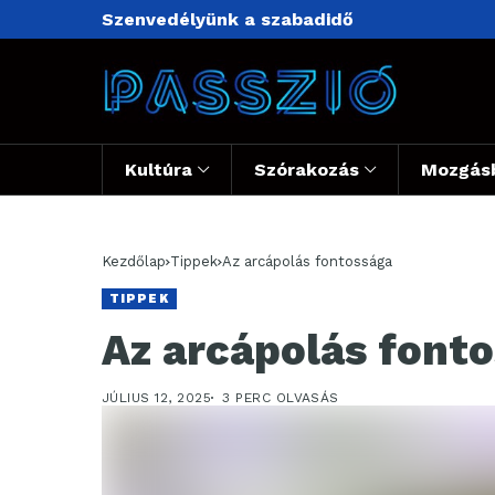
Szenvedélyünk a szabadidő
Kultúra
Szórakozás
Mozgás
Kezdőlap
Tippek
Az arcápolás fontossága
TIPPEK
Az arcápolás font
JÚLIUS 12, 2025
3 PERC OLVASÁS