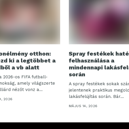
onélmény otthon:
Spray festékek hat
ozd ki a legtöbbet a
felhasználása a
ből a vb alatt
mindennapi lakásfel
során
a 2026-os FIFA futball-
jnokság, amely világszerte
A spray festékek sokak sz
liárd nézőt vonz a...
jelentenek praktikus megol
lakásfelújítás során. Bár...
9, 2026
MÁJUS 14, 2026