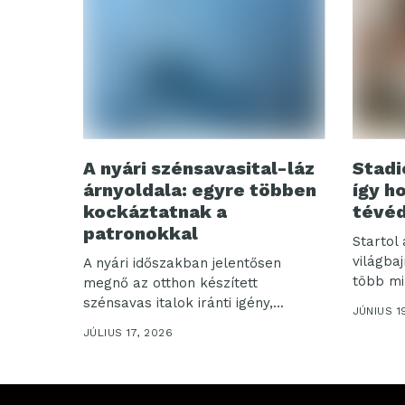
A nyári szénsavasital-láz
Stadi
árnyoldala: egyre többen
így h
kockáztatnak a
tévéd
patronokkal
Startol 
világba
A nyári időszakban jelentősen
több mil
megnő az otthon készített
szénsavas italok iránti igény,...
JÚNIUS 1
JÚLIUS 17, 2026