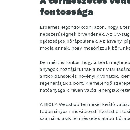
A természetes véde
fontossága
Érdemes elgondolkodni azon, hogy a te
népszerűségnek örvendenek. Az UV-suga
egészséges bőrápolásnak. Az ásványi p
módja annak, hogy megőrizzük bőrünket 
De miért is fontos, hogy a bőrt megfelel
anyagok hozzájárulnak a bőr vitalitásá
antioxidánsok és növényi kivonatok, kie
regenerálják a bőrt. Kiemelendő szere
hatóanyagaik révén valódi energialökete
A BIOLA Webshop termékei kiváló választ
tudományos innovációval. Ezáltal bizto
számára, akik természetes alapú bőrápo