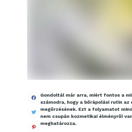
Gondoltál már arra, miért fontos a 
számodra, hogy a bőrápolási rutin az
megőrzésének. Ezt a folyamatot mind
nem csupán kozmetikai élményről van
meghatározza.