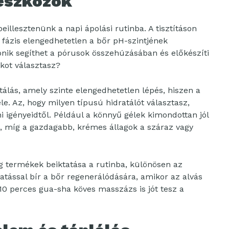
 eszközök
illesztenünk a napi ápolási rutinba. A tisztításon
a fázis elengedhetetlen a bőr pH-szintjének
onik segíthet a pórusok összehúzásában és előkészíti
ikot választasz?
tálás, amely szinte elengedhetetlen lépés, hiszen a
. Az, hogy milyen típusú hidratálót választasz,
i igényeidtől. Például a könnyű gélek kimondottan jól
, míg a gazdagabb, krémes állagok a száraz vagy
ng termékek beiktatása a rutinba, különösen az
tással bír a bőr regenerálódására, amikor az alvás
-10 perces gua-sha köves masszázs is jót tesz a