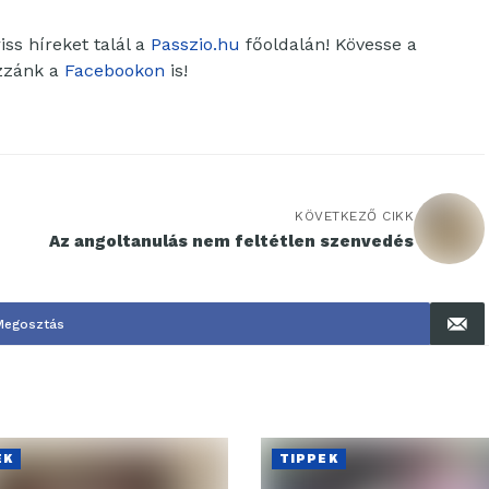
ss híreket talál a
Passzio.hu
főoldalán! Kövesse a
ozzánk a
Facebookon
is!
KÖVETKEZŐ CIKK
Az angoltanulás nem feltétlen szenvedés
Megosztás
EK
TIPPEK