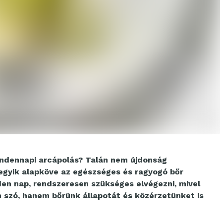
mindennapi arcápolás? Talán nem újdonság
 egyik alapköve az egészséges és ragyogó bőr
en nap, rendszeresen szükséges elvégezni, mivel
 szó, hanem bőrünk állapotát és közérzetünket is