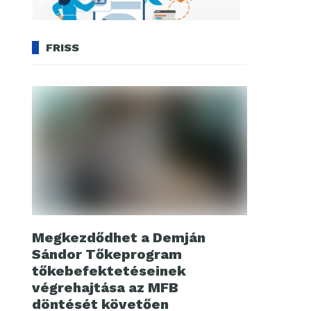
FRISS
Megkezdődhet a Demján
Sándor Tőkeprogram
tőkebefektetéseinek
végrehajtása az MFB
döntését követően