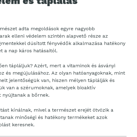
lem és táplálás
rmészet adta megoldások egyre nagyobb
rak elleni védelem szintén alapvető része az
igmentekkel dúsított fényvédők alkalmazása hatékony
a nap káros hatásaitól.
ően tápláljuk? Azért, mert a vitaminok és ásványi
hoz és megújulásához. Az olyan hatóanyagoknak, mint
melt jelentőségük van, hiszen mélyen táplálják és
pük van a szérumoknak, amelyek bioaktív
t nyújtanak a bőrnek.
ást kínálnak, mivel a természet erejét ötvözik a
sítanak minőségi és hatékony termékeket azok
lást keresnek.