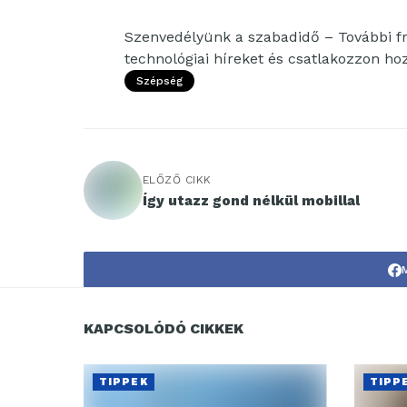
Szenvedélyünk a szabadidő – További fri
technológiai híreket és csatlakozzon h
Szépség
ELŐZŐ CIKK
Így utazz gond nélkül mobillal
KAPCSOLÓDÓ CIKKEK
TIPPEK
TIPP