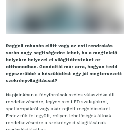
Reggeli rohanás előtt vagy az esti rendrakás
során nagy segítségedre lehet, ha a megfelelő
helyekre helyezel el világítótesteket az
otthonodban. Gondoltál már arra, hogyan tedd
egyszerűbbé a készülődést egy jól megtervezett
szekrényvilágítással?
Napjainkban a fényforrások széles választéka áll
rendelkezésedre, legyen szó LED szalagokról,
spotlámpákról vagy akár rejtett megoldásokról.
Fedezzük fel együtt, milyen lehetőségek állnak
rendelkezésedre a szekrényeid világításának
megvalósításához.