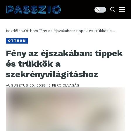
Kezdőlap
Otthon
Fény az éjszakában: tippek és trükkök a
szekrényvilágításhoz
OTTHON
Fény az éjszakában: tippek
és trükkök a
szekrényvilágításhoz
AUGUSZTUS 20, 2025
3 PERC OLVASÁS