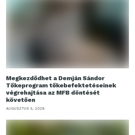
Megkezdődhet a Demján Sándor
Tőkeprogram tőkebefektetéseinek
végrehajtása az MFB döntését
követően
AUGUSZTUS 5, 2026