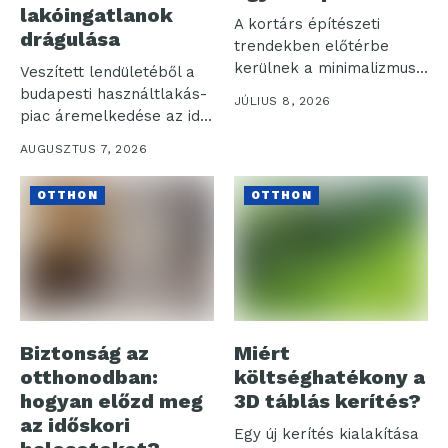
lakóingatlanok
A kortárs építészeti
drágulása
trendekben előtérbe
kerülnek a minimalizmus
Veszített lendületéből a
és az egyszerűség által...
budapesti használtlakás-
JÚLIUS 8, 2026
piac áremelkedése az idei
év első félévében. Az...
AUGUSZTUS 7, 2026
OTTHON
OTTHON
Biztonság az
Miért
otthonodban:
költséghatékony a
hogyan előzd meg
3D táblás kerítés?
az időskori
Egy új kerítés kialakítása