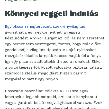
Könnyed reggeli indulás
Egy okosan megtervezett szekrényvilágítás
gyorsíthatja és megkönnyítheti a reggeli
készülődést. Amikor sürget az idő, és nem szeretnél
egy percet sem vesztegetni, fontos, hogy már előre
gondolkodj a világítás típusán. Az ajtó nyitásakor
mozgásérzékelős lámpák kapcsolhatják fel a fényt,
így egy pillanat alatt áttekintheted a ruháidat. Ekkor
a bútorkiegészítők között válogatva biztosan találsz
számodra ideális megoldást, hiszen bármit
megvásárolhatsz egy helyen.
Hosszabb használati célokra a LED szalagok
lehetnek a legjobb barátaid, amikor a konyhapult
vagy a gardrób belső megvilágításáról van szó. Ezek
a szalagok diszkréten elhelyezhetők a polcok vagy