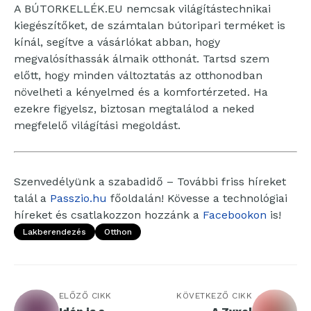
A BÚTORKELLÉK.EU nemcsak világítástechnikai
kiegészítőket, de számtalan bútoripari terméket is
kínál, segítve a vásárlókat abban, hogy
megvalósíthassák álmaik otthonát. Tartsd szem
előtt, hogy minden változtatás az otthonodban
növelheti a kényelmed és a komfortérzeted. Ha
ezekre figyelsz, biztosan megtalálod a neked
megfelelő világítási megoldást.
Szenvedélyünk a szabadidő – További friss híreket
talál a
Passzio.hu
főoldalán! Kövesse a technológiai
híreket és csatlakozzon hozzánk a
Facebookon
is!
Lakberendezés
Otthon
ELŐZŐ CIKK
KÖVETKEZŐ CIKK