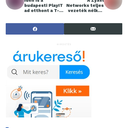
Idén is a
A Zyxel
budapesti PlayIT
Networks teljes
ad otthont a T-
vezeték nélküli
esports
termékportfóliój
Championship
a megfelel az EU
döntőjének
RED EN 18031
szabványnak
HIRDETÉS