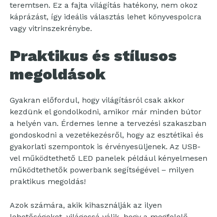
teremtsen. Ez a fajta világítás hatékony, nem okoz
káprázást, így ideális választás lehet könyvespolcra
vagy vitrinszekrénybe.
Praktikus és stílusos
megoldások
Gyakran előfordul, hogy világításról csak akkor
kezdünk el gondolkodni, amikor már minden bútor
a helyén van. Érdemes lenne a tervezési szakaszban
gondoskodni a vezetékezésről, hogy az esztétikai és
gyakorlati szempontok is érvényesüljenek. Az USB-
vel működtethető LED panelek például kényelmesen
működtethetők powerbank segítségével – milyen
praktikus megoldás!
Azok számára, akik kihasználják az ilyen
lehetőségeket, világossá válik, hogy a megfelelő