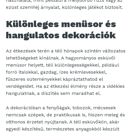
használata, mint például a mélybordó rúzs vagy az
ezüst szemhéj árnyalat, különleges játékot biztosít.
Különleges menüsor és
hangulatos dekorációk
Az étkezések terén a téli hónapok szintén változatos
lehetőségeket kínálnak. A hagyományos esküvői
menüsor helyett, téli különlegességekkel, például
forró italokkal, gazdag, ízes krémlevesekkel,
fűszeres süteményekkel kápráztathatod el
vendégeidet. Ha az étkezési élmény része a vidékies
hangulatnak, a díszítés sem maradhat el.
A dekorációban a fenyőágak, tobozok, mécsesek
nemcsak szépek, de praktikusak is, hiszen meleg és
otthonos érzetet nyújtanak. A téli esküvőkön, akár
egyedi készítésű, természetes anyagokból készült