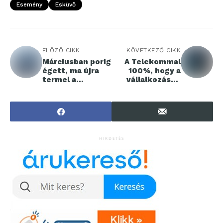
Esemény
Esküvő
ELŐZŐ CIKK
KÖVETKEZŐ CIKK
Márciusban porig
A Telekommal
égett, ma újra
100%, hogy a
termel a
vállalkozásod
legnagyobb hazai
nem áll meg
gesztenyefeldol
gozó
HIRDETÉS