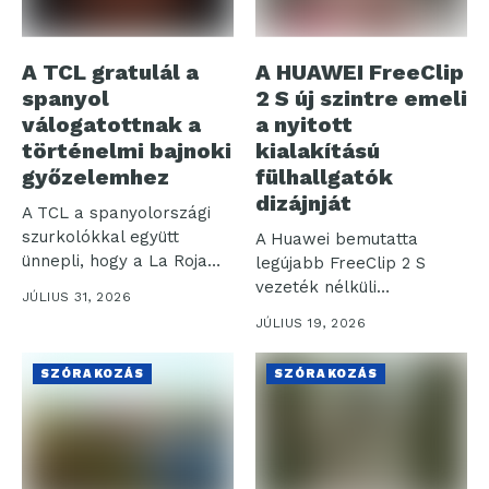
A TCL gratulál a
A HUAWEI FreeClip
spanyol
2 S új szintre emeli
válogatottnak a
a nyitott
történelmi bajnoki
kialakítású
győzelemhez
fülhallgatók
dizájnját
A TCL a spanyolországi
szurkolókkal együtt
A Huawei bemutatta
ünnepli, hogy a La Roja
legújabb FreeClip 2 S
(spanyol...
vezeték nélküli
JÚLIUS 31, 2026
fülhallgatóját, amely a...
JÚLIUS 19, 2026
SZÓRAKOZÁS
SZÓRAKOZÁS