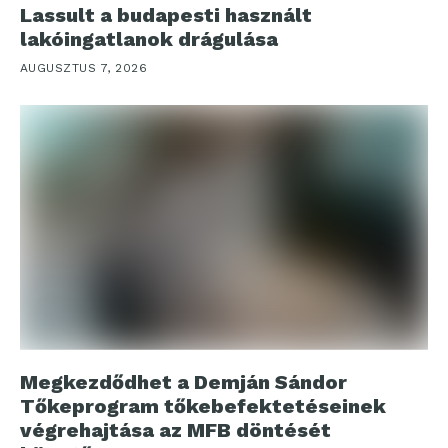
Lassult a budapesti használt
lakóingatlanok drágulása
AUGUSZTUS 7, 2026
Megkezdődhet a Demján Sándor
Tőkeprogram tőkebefektetéseinek
végrehajtása az MFB döntését