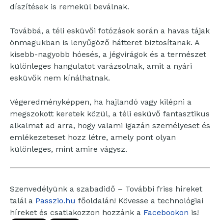
díszítések is remekül beválnak.
Továbbá, a téli esküvői fotózások során a havas tájak
önmagukban is lenyűgöző hátteret biztosítanak. A
kisebb-nagyobb hóesés, a jégvirágok és a természet
különleges hangulatot varázsolnak, amit a nyári
esküvők nem kínálhatnak.
Végeredményképpen, ha hajlandó vagy kilépni a
megszokott keretek közül, a téli esküvő fantasztikus
alkalmat ad arra, hogy valami igazán személyeset és
emlékezeteset hozz létre, amely pont olyan
különleges, mint amire vágysz.
Szenvedélyünk a szabadidő – További friss híreket
talál a
Passzio.hu
főoldalán! Kövesse a technológiai
híreket és csatlakozzon hozzánk a
Facebookon
is!