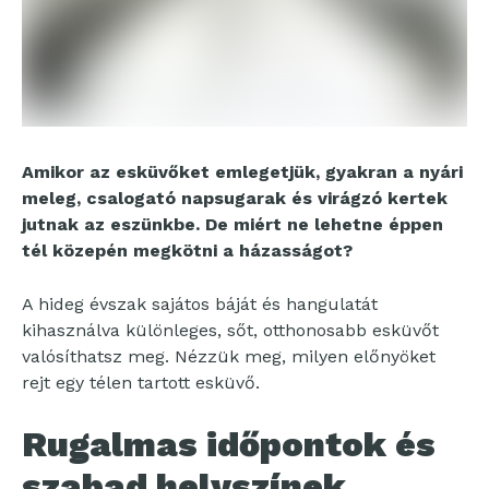
Amikor az esküvőket emlegetjük, gyakran a nyári
meleg, csalogató napsugarak és virágzó kertek
jutnak az eszünkbe. De miért ne lehetne éppen
tél közepén megkötni a házasságot?
A hideg évszak sajátos báját és hangulatát
kihasználva különleges, sőt, otthonosabb esküvőt
valósíthatsz meg. Nézzük meg, milyen előnyöket
rejt egy télen tartott esküvő.
Rugalmas időpontok és
szabad helyszínek