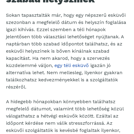
Sokan tapasztalták már, hogy egy népszerű esküvői
szezonban a megfelelő dátum és helyszín foglalása
igazi kihívás. Ezzel szemben a téli hónapok
jelentősen több választási lehetőséget nyújtanak. A
naptárban több szabad időpontot találhatsz, és az
esküvői helyszínek is bőven kínálnak szabad
kapacitást. Ha nem akarod, hogy a szervezés
küzdelemmé váljon,
egy téli esküvő
igazán jó
alternatíva lehet. Nem mellesleg, ilyenkor gyakran
találkozhatsz kedvezményekkel is a szolgáltatók
részéről.
A hidegebb hónapokban könnyebben találhatsz
megfelelő dátumot, valamint több lehetőség közül
válogathatsz a hétvégi esküvők között. Ezáltal az
időpont kérdése nem válik stresszforrássá. Az
esküvői szolgáltatók is kevésbé foglaltak ilyenkor,