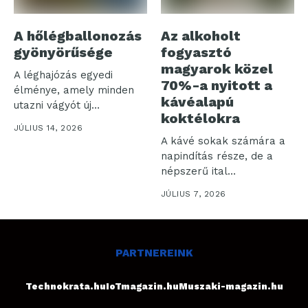
A hőlégballonozás
Az alkoholt
gyönyörűsége
fogyasztó
magyarok közel
A léghajózás egyedi
70%-a nyitott a
élménye, amely minden
kávéalapú
utazni vágyót új
koktélokra
tapasztalatokkal
JÚLIUS 14, 2026
gazdagít. Ebben...
A kávé sokak számára a
napindítás része, de a
népszerű ital
karakteres...
JÚLIUS 7, 2026
PARTNEREINK
Technokrata.hu
IoTmagazin.hu
Muszaki-magazin.hu