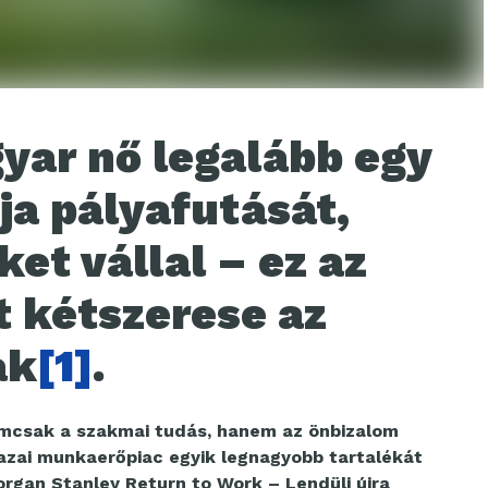
yar nő legalább egy
ja pályafutását,
et vállal – ez az
t kétszerese az
ak
[1]
.
emcsak a szakmai tudás, hanem az önbizalom
azai munkaerőpiac egyik legnagyobb tartalékát
organ Stanley Return to Work – Lendülj újra