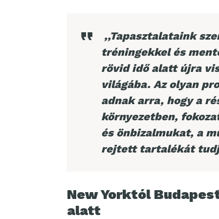
,,Tapasztalataink sze
tréningekkel és ment
rövid idő alatt újra 
világába. Az olyan p
adnak arra, hogy a r
környezetben, fokoza
és önbizalmukat, a m
rejtett tartalékát tud
New Yorktól Budapesti
alatt