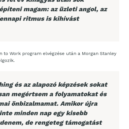
 építeni magam: az üzleti angol, az
ennapi ritmus is kihívást
urn to Work program elvégzése után a Morgan Stanley
lgozik.
hing és az alapozó képzések sokat
rsan megértsem a folyamatokat és
mai önbizalmamat. Amikor újra
einte minden nap egy kisebb
üzdenem, de rengeteg támogatást