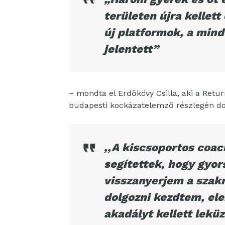
területen újra kellett
új platformok, a mind
jelentett”
– mondta el Erdőkövy Csilla, aki a Ret
budapesti kockázatelemző részlegén do
,,A kiscsoportos coac
segítettek, hogy gyo
visszanyerjem a szak
dolgozni kezdtem, el
akadályt kellett lek