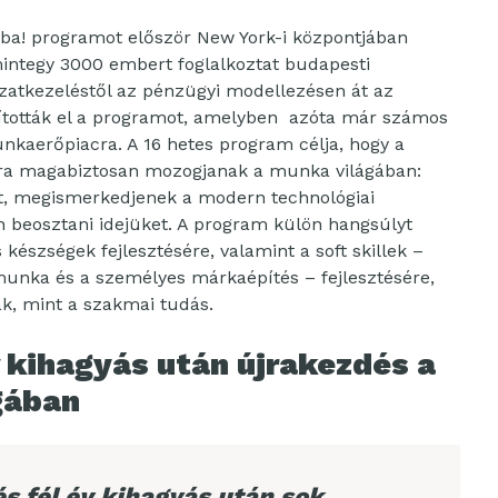
ba! programot először New York-i központjában
integy 3000 embert foglalkoztat budapesti
zatkezeléstől az pénzügyi modellezésen át az
dították el a programot, amelyben azóta már számos
unkaerőpiacra. A 16 hetes program célja, hogy a
jra magabiztosan mozogjanak a munka világában:
kat, megismerkedjenek a modern technológiai
 beosztani idejüket. A program külön hangsúlyt
készségek fejlesztésére, valamint a soft skillek –
unka és a személyes márkaépítés – fejlesztésére,
, mint a szakmai tudás.
v kihagyás után újrakezdés a
gában
s fél év kihagyás után sok