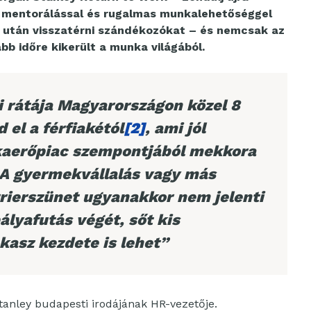
, mentorálással és rugalmas munkalehetőséggel
et után visszatérni szándékozókat – és nemcsak az
bb időre kikerült a munka világából.
i rátája Magyarországon közel 8
 el a férfiakétól
[2]
, ami jól
kaerőpiac szempontjából mekkora
. A gyermekvállalás vagy más
rrierszünet ugyanakkor nem jelenti
lyafutás végét, sőt kis
akasz kezdete is lehet”
anley budapesti irodájának HR-vezetője.