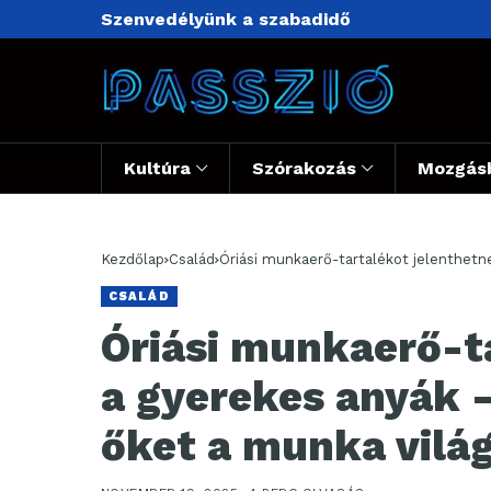
Szenvedélyünk a szabadidő
Kultúra
Szórakozás
Mozgás
Kezdőlap
Család
CSALÁD
Óriási munkaerő-t
a gyerekes anyák –
őket a munka vilá