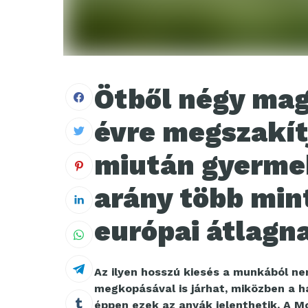
Ötből négy mag
évre megszakít
miután gyermek
arány több min
európai átlagn
Az ilyen hosszú kiesés a munkából n
megkopásával is járhat, miközben a h
éppen ezek az anyák jelenthetik. A M