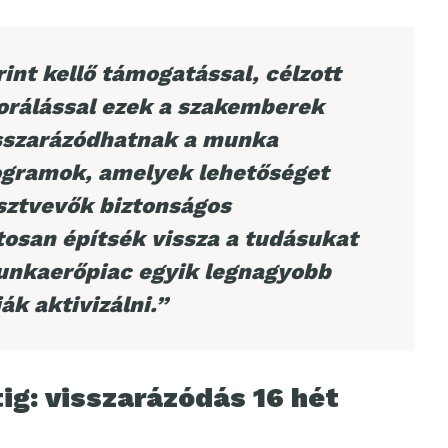
rint kellő támogatással, célzott
orálással ezek a szakemberek
visszarázódhatnak a munka
rogramok, amelyek lehetőséget
észtvevők biztonságos
tosan építsék vissza a tudásukat
unkaerőpiac egyik legnagyobb
ják aktivizálni.”
g: visszarázódás 16 hét