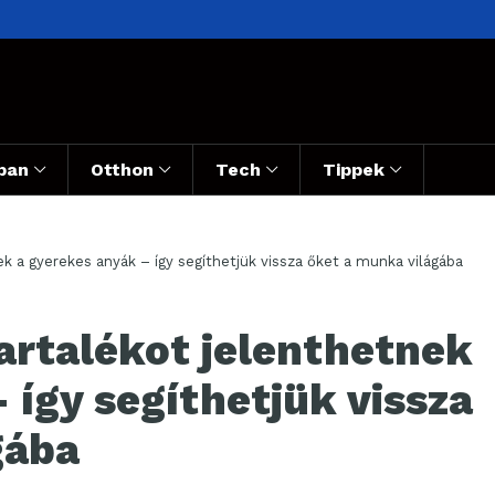
ban
Otthon
Tech
Tippek
Óriási munkaerő-tartalékot jelenthetnek a gyerekes anyák – így segíthetjük vissza őket a munka világába
artalékot jelenthetnek
 így segíthetjük vissza
gába