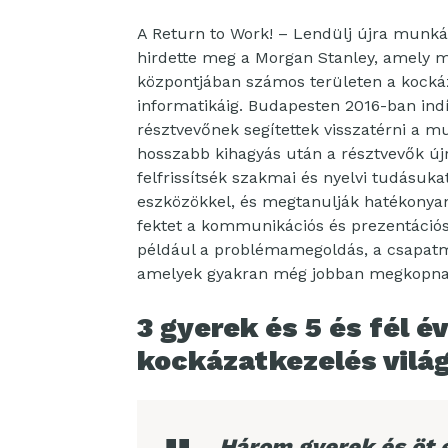
A Return to Work! – Lendülj újra munká
hirdette meg a Morgan Stanley, amely m
központjában számos területen a kocká
informatikáig. Budapesten 2016-ban in
résztvevőnek segítettek visszatérni a m
hosszabb kihagyás után a résztvevők ú
felfrissítsék szakmai és nyelvi tudásu
eszközökkel, és megtanulják hatékonyan
fektet a kommunikációs és prezentációs 
például a problémamegoldás, a csapatm
amelyek gyakran még jobban megkopnak
3 gyerek és 5 és fél é
kockázatkezelés vilá
„Három gyerek és öt é