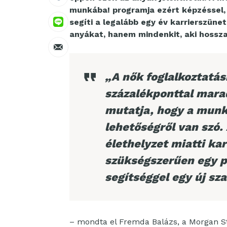
munkába! programja ezért képzéssel
segíti a legalább egy év karrierszün
anyákat, hanem mindenkit, aki hossza
„A nők foglalkoztatás
százalékponttal marad
mutatja, hogy a mun
lehetőségről van szó
élethelyzet miatti ka
szükségszerűen egy pá
segítséggel egy új sz
– mondta el Fremda Balázs, a Morgan St