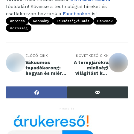
főoldalán! Kövesse a technológiai híreket és
csatlakozzon hozzánk a
Facebookon
is!
Abroncs
Adomány
Felelősségvállalás
Hankook
Közösség
ELŐZŐ CIKK
KÖVETKEZŐ CIKK
Vákuumos
A terepjárókra
tapadókorong:
minőségi
hogyan és miért
világítást kell
használd?
szerelni
HIRDETÉS