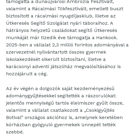
támogatta a dunaújvárosi Ambrózia Fesztivált,
valamint a Rácalmási Tökfesztivált, emellett buszt
biztosított a rácalmási nyugdíjasklub, illetve az
Útkeresés Segítő Szolgálat nyári táboraihoz. A
hátrányos helyzetű családokat segítő Útkeresés
munkáját már tizedik éve támogatja a Hankook.
2025-ben a vállalat 2,3 millió forintos adományával a
szervezetnél nyilvántartott összes gyermek
iskolakezdését sikerült biztosítani, illetve a
karácsonyi adventi játszóház megvalósításához is
hozzájárult a cég.
Az év végén a dolgozók saját kezdeményezésű
adománygyűjtésekkel segítették a rászorulókat:
jelentős mennyiségű tartós élelmiszer gyűlt össze,
valamint a vállalat csatlakozott a „Csokigyűjtés
Botival” országos akcióhoz is, amelynek keretében
kórházban gyógyuló gyermekek ünnepét tették
szebbé.