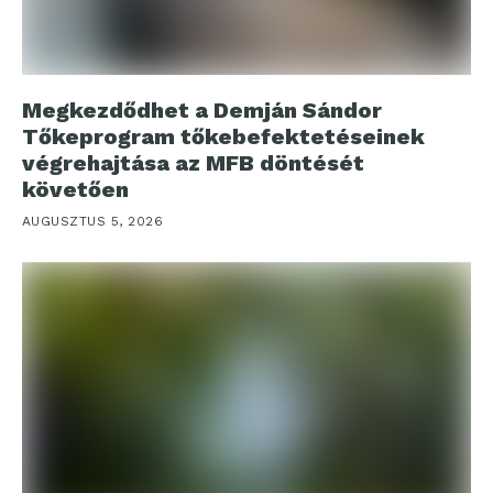
Megkezdődhet a Demján Sándor
Tőkeprogram tőkebefektetéseinek
végrehajtása az MFB döntését
követően
AUGUSZTUS 5, 2026