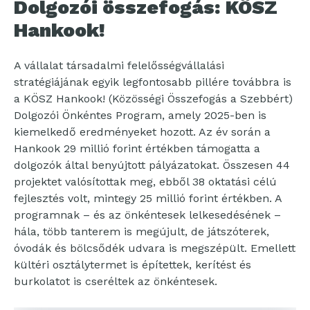
Dolgozói összefogás: KÖSZ
Hankook!
A vállalat társadalmi felelősségvállalási
stratégiájának egyik legfontosabb pillére továbbra is
a KÖSZ Hankook! (Közösségi Összefogás a Szebbért)
Dolgozói Önkéntes Program, amely 2025-ben is
kiemelkedő eredményeket hozott. Az év során a
Hankook 29 millió forint értékben támogatta a
dolgozók által benyújtott pályázatokat. Összesen 44
projektet valósítottak meg, ebből 38 oktatási célú
fejlesztés volt, mintegy 25 millió forint értékben. A
programnak – és az önkéntesek lelkesedésének –
hála, több tanterem is megújult, de játszóterek,
óvodák és bölcsődék udvara is megszépült. Emellett
kültéri osztálytermet is építettek, kerítést és
burkolatot is cseréltek az önkéntesek.