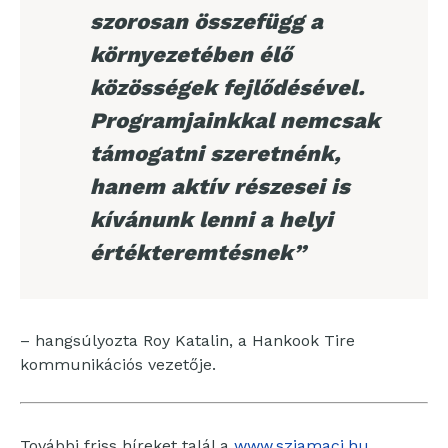
szorosan összefügg a
környezetében élő
közösségek fejlődésével.
Programjainkkal nemcsak
támogatni szeretnénk,
hanem aktív részesei is
kívánunk lenni a helyi
értékteremtésnek”
– hangsúlyozta Roy Katalin, a Hankook Tire
kommunikációs vezetője.
További friss híreket talál a
www.sziamaci.hu