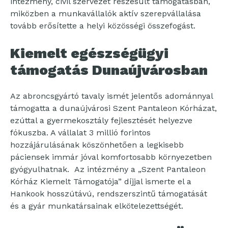
intézmény, civil szervezet részesült támogatásban,
miközben a munkavállalók aktív szerepvállalása
tovább erősítette a helyi közösségi összefogást.
Kiemelt egészségügyi
támogatás Dunaújvárosban
Az abroncsgyártó tavaly ismét jelentős adománnyal
támogatta a dunaújvárosi Szent Pantaleon Kórházat,
ezúttal a gyermekosztály fejlesztését helyezve
fókuszba. A vállalat 3 millió forintos
hozzájárulásának köszönhetően a legkisebb
páciensek immár jóval komfortosabb környezetben
gyógyulhatnak. Az intézmény a „Szent Pantaleon
Kórház Kiemelt Támogatója” díjjal ismerte el a
Hankook hosszútávú, rendszerszintű támogatását
és a gyár munkatársainak elkötelezettségét.