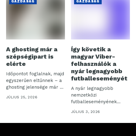
GAZDASÁG
GAZDASÁG
A ghosting már a
Így követik a
szépségipart is
magyar Viber-
elérte
felhasználók a
nyár legnagyobb
Időpontot foglalnak, majd
futballeseményét
egyszerűen eltűnnek – a
ghosting jelensége már a
A nyár legnagyobb
szépségszalonok...
nemzetközi
JÚLIUS 25, 2026
futballeseményének
kapcsán a Rakuten Viber
JÚLIUS 3, 2026
a hivatalos magyar...