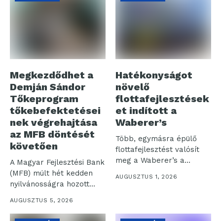
Megkezdődhet a
Hatékonyságot
Demján Sándor
növelő
Tőkeprogram
flottafejlesztések
tőkebefektetései
et indított a
nek végrehajtása
Waberer’s
az MFB döntését
Több, egymásra épülő
követően
flottafejlesztést valósít
meg a Waberer’s a
A Magyar Fejlesztési Bank
működési hatékonyság,
(MFB) múlt hét kedden
AUGUSZTUS 1, 2026
az...
nyilvánosságra hozott
sajtóközleménye
AUGUSZTUS 5, 2026
értelmében...