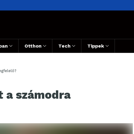
ban
Otthon
Tech
Tippek
egfelelő?
et a számodra