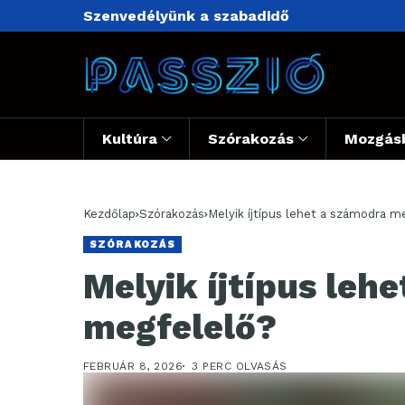
Szenvedélyünk a szabadidő
Kultúra
Szórakozás
Mozgás
Kezdőlap
Szórakozás
Melyik íjtípus lehet a számodra m
SZÓRAKOZÁS
Melyik íjtípus leh
megfelelő?
FEBRUÁR 8, 2026
3 PERC OLVASÁS