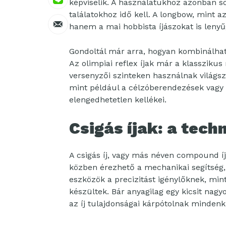
képviselik. A használatukhoz azonban s
találatokhoz idő kell. A longbow, mint a
hanem a mai hobbista íjászokat is lenyű
Gondoltál már arra, hogyan kombinálha
Az olimpiai reflex íjak már a klasszikus
versenyzői szinteken használnak világszer
mint például a célzóberendezések vagy a 
elengedhetetlen kellékei.
Csigás íjak: a tech
A csigás íj, vagy más néven compound íj
közben érezhető a mechanikai segítség, 
eszközök a precizitást igénylőknek, mint
készültek. Bár anyagilag egy kicsit nagy
az íj tulajdonságai kárpótolnak mindenki