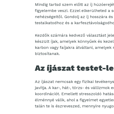
Mindig tartsd szem előtt az íj húzóerejét
figyelembe veszi. Ezzel elkerülheted a
nehézségeitől. Gondolj az íj hosszára és
testalkatodhoz és a karfesztávolságodho
Kezdők számára kedvező választást jel
készült íjak, amelyek könnyűek és kezel
karbon vagy faíjakra átváltani, amelyek
biztosítanak.
Az íjászat testet-l
Az íjászat nemcsak egy fizikai tevékenys
javítja. A kar-, hát-, törzs- és vállizmok
koordinációt. Emellett stresszoldó hatás
élménnyé válik, ahol a figyelmet egyetl
talán te is észreveszed, mennyire nyu