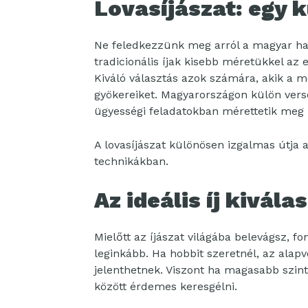
Lovasíjászat: egy k
Ne feledkezzünk meg arról a magyar hag
tradicionális íjak kisebb méretükkel az 
Kiváló választás azok számára, akik a m
gyökereiket. Magyarországon külön vers
ügyességi feladatokban mérettetik meg
A lovasíjászat különösen izgalmas útja 
technikákban.
Az ideális íj kivála
Mielőtt az íjászat világába belevágsz, 
leginkább. Ha hobbit szeretnél, az alap
jelenthetnek. Viszont ha magasabb szintr
között érdemes keresgélni.