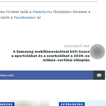
ss híreket talál a
Passzio.hu
főoldalán! Kövesse a
ozzánk a
Facebookon
is!
KÖVETKEZŐ CIKK
A Samsung mobilinnovációval köti össze
a sportolókat és a szurkolókat a 2026-os
milánó-cortinai olimpián
Megosztás
AKOZÁS
SZÓRAKOZÁS