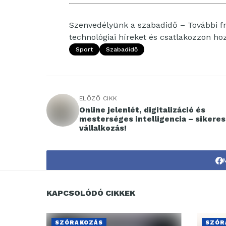
Szenvedélyünk a szabadidő – További fri
technológiai híreket és csatlakozzon h
Sport
Szabadidő
ELŐZŐ CIKK
Online jelenlét, digitalizáció és
mesterséges intelligencia – sikeres
vállalkozás!
KAPCSOLÓDÓ CIKKEK
SZÓRAKOZÁS
SZÓR