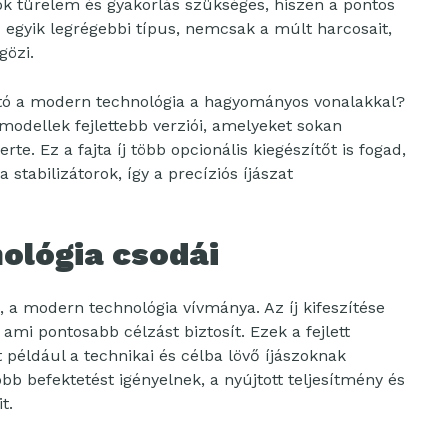
ok türelem és gyakorlás szükséges, hiszen a pontos
z egyik legrégebbi típus, nemcsak a múlt harcosait,
gözi.
tó a modern technológia a hagyományos vonalakkal?
 modellek fejlettebb verziói, amelyeket sokan
te. Ez a fajta íj több opcionális kiegészítőt is fogad,
stabilizátorok, így a precíziós íjászat
nológia csodái
, a modern technológia vívmánya. Az íj kifeszítése
ami pontosabb célzást biztosít. Ezek a fejlett
 például a technikai és célba lövő íjászoknak
obb befektetést igényelnek, a nyújtott teljesítmény és
t.