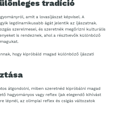
ülönleges tradíció
yományról, amit a lovasíjászat képvisel. A
egyik legdinamikusabb ágát jelentik az íjászatnak.
ozgás szerelmesei, és szeretnék megőrizni kulturális
enyeket is rendeznek, ahol a résztvevők különböző
 magukat.
annak, hogy kipróbáld magad különböző íjászati
sztása
fontos átgondolni, miben szeretnéd kipróbálni magad
vető hagyományos vagy reflex íjak elegendő kihívást
e lépnél, az olimpiai reflex és csigás változatok