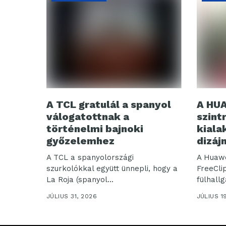
A TCL gratulál a spanyol
A HUA
válogatottnak a
szint
történelmi bajnoki
kiala
győzelemhez
dizáj
A TCL a spanyolországi
A Huawe
szurkolókkal együtt ünnepli, hogy a
FreeClip
La Roja (spanyol...
fülhallg
JÚLIUS 31, 2026
JÚLIUS 1