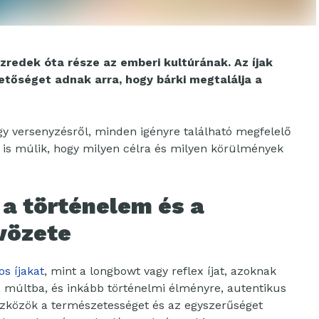
zredek óta része az emberi kultúrának. Az íjak
etőséget adnak arra, hogy bárki megtalálja a
agy versenyzésről, minden igényre található megfelelő
on is múlik, hogy milyen célra és milyen körülmények
a történelem és a
vözete
s íjakat
, mint a longbowt vagy reflex íjat, azoknak
 a múltba, és inkább történelmi élményre, autentikus
szközök a természetességet és az egyszerűséget