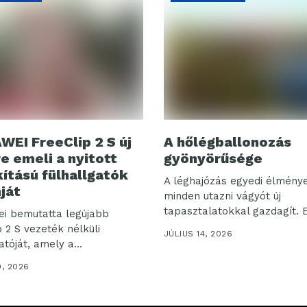
WEI FreeClip 2 S új
A hőlégballonozás
re emeli a nyitott
gyönyörűsége
kítású fülhallgatók
A léghajózás egyedi élmény
nját
minden utazni vágyót új
tapasztalatokkal gazdagít. 
i bemutatta legújabb
 2 S vezeték nélküli
JÚLIUS 14, 2026
atóját, amely a...
9, 2026