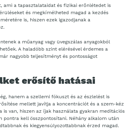
, ami a tapasztalataidat és fizikai erőnlétedet is
 sérüléseket és megkímélheted magad a kezdés
 méretére is, hiszen ezek igazodjanak a
z.
entenek a műanyag vagy üvegszálas anyagokból
hetőek. A haladóbb szint elérésével érdemes a
 már nagyobb teljesítményt és pontosságot
elket erősítő hatásai
ég, hanem a szellemi fókuszt és az észlelést is
 erősítése mellett javítja a koncentrációt és a szem-kéz
a is van, hiszen az íjak használata gyakran meditációs
en pontra kell összpontosítani. Néhány alkalom után
godtabbnak és kiegyensúlyozottabbnak érzed magad.