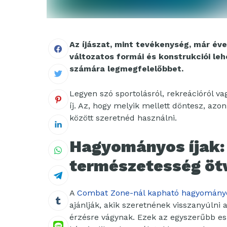
Az íjászat, mint tevékenység, már éve
változatos formái és konstrukciói leh
számára legmegfelelőbbet.
Legyen szó sportolásról, rekreációról v
íj. Az, hogy melyik mellett döntesz, az
között szeretnéd használni.
Hagyományos íjak: 
természetesség öt
A
Combat Zone-nál kapható hagyományo
ajánlják, akik szeretnének visszanyúlni
érzésre vágynak. Ezek az egyszerűbb e