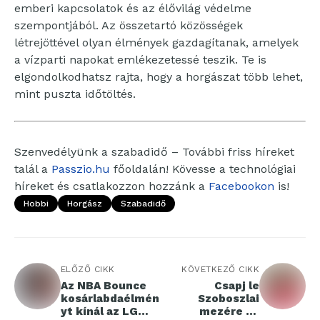
emberi kapcsolatok és az élővilág védelme
szempontjából. Az összetartó közösségek
létrejöttével olyan élmények gazdagítanak, amelyek
a vízparti napokat emlékezetessé teszik. Te is
elgondolkodhatsz rajta, hogy a horgászat több lehet,
mint puszta időtöltés.
Szenvedélyünk a szabadidő – További friss híreket
talál a
Passzio.hu
főoldalán! Kövesse a technológiai
híreket és csatlakozzon hozzánk a
Facebookon
is!
Hobbi
Horgász
Szabadidő
ELŐZŐ CIKK
KÖVETKEZŐ CIKK
Az NBA Bounce
Csapj le
kosárlabdaélmén
Szoboszlai
yt kínál az LG
mezére és