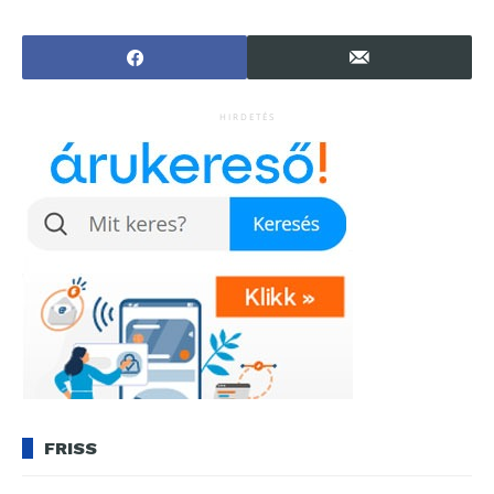
okostévéken és
segíts!
okosmonitoroko
n
HIRDETÉS
FRISS