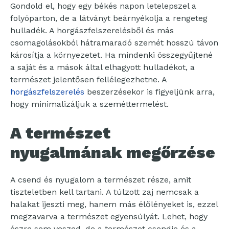
Gondold el, hogy egy békés napon letelepszel a
folyóparton, de a látványt beárnyékolja a rengeteg
hulladék. A horgászfelszerelésből és más
csomagolásokból hátramaradó szemét hosszú távon
károsítja a környezetet. Ha mindenki összegyűjtené
a saját és a mások által elhagyott hulladékot, a
természet jelentősen fellélegezhetne. A
horgászfelszerelés
beszerzésekor is figyeljünk arra,
hogy minimalizáljuk a szeméttermelést.
A természet
nyugalmának megőrzése
A csend és nyugalom a természet része, amit
tiszteletben kell tartani. A túlzott zaj nemcsak a
halakat ijeszti meg, hanem más élőlényeket is, ezzel
megzavarva a természet egyensúlyát. Lehet, hogy
észre sem veszed, de a természet csendje és a