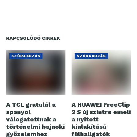
KAPCSOLÓDÓ CIKKEK
SZÓRAKOZÁS
SZÓRAKOZÁS
A TCL gratulál a
A HUAWEI FreeClip
spanyol
2 S új szintre emeli
válogatottnak a
a nyitott
történelmi bajnoki
kialakítású
győzelemhez
fülhallgatók