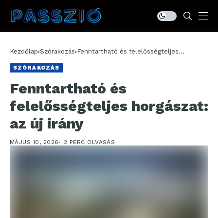
Kezdőlap
Szórakozás
Fenntartható és felelősségteljes
horgászat: az új irány
SZÓRAKOZÁS
Fenntartható és
felelősségteljes horgászat:
az új irány
MÁJUS 10, 2026
2 PERC OLVASÁS