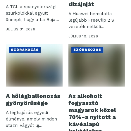
dizájnját
A TCL a spanyolországi
szurkolókkal együtt
A Huawei bemutatta
ünnepli, hogy a La Roja
legújabb FreeClip 2 S
(spanyol...
vezeték nélküli
JÚLIUS 31, 2026
fülhallgatóját, amely a...
JÚLIUS 19, 2026
SZÓRAKOZÁS
SZÓRAKOZÁS
A hőlégballonozás
Az alkoholt
gyönyörűsége
fogyasztó
magyarok közel
A léghajózás egyedi
70%-a nyitott a
élménye, amely minden
kávéalapú
utazni vágyót új