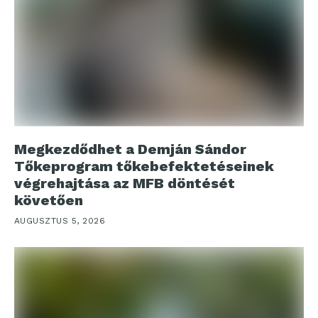
Megkezdődhet a Demján Sándor
Tőkeprogram tőkebefektetéseinek
végrehajtása az MFB döntését
követően
AUGUSZTUS 5, 2026