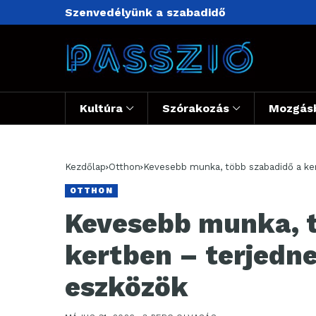
Szenvedélyünk a szabadidő
Kultúra
Szórakozás
Mozgás
Kezdőlap
Otthon
Kevesebb munka, több szabadidő a ker
OTTHON
Kevesebb munka, t
kertben – terjedne
eszközök