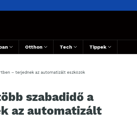
ban
Otthon
Tech
Tippek
tben – terjednek az automatizált eszközök
öbb szabadidő a
k az automatizált