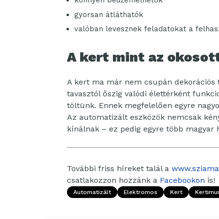
könnyen beüzemelhetők
gyorsan átláthatók
valóban levesznek feladatokat a felhas
A kert mint az okoso
A kert ma már nem csupán dekorációs té
tavasztól őszig valódi élettérként funkc
töltünk. Ennek megfelelően egyre nagyo
Az automatizált eszközök nemcsak kén
kínálnak – ez pedig egyre több magyar 
További friss híreket talál a
www.sziama
csatlakozzon hozzánk a
Facebookon
is!
Automatizált
Elektromos
Kert
Kertimu