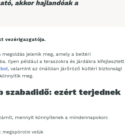
ató, akkor hajlandóak a
t vezérigazgatója.
n megoldás jelenik meg, amely a beltéri
ba. Ilyen például a teraszokra és járdákra kifejlesztett
obot
, valamint az önállóan járőröző kültéri biztonsági
 könnyítik meg.
 szabadidő: ezért terjednek
 számít, mennyit könnyítenek a mindennapokon:
t megspórolni velük