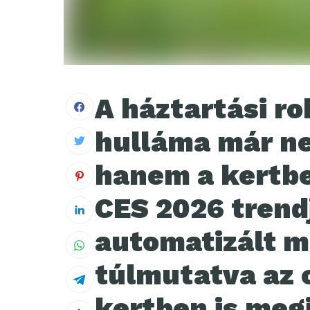
A háztartási r
hulláma már ne
hanem a kertbe
CES 2026 trendj
automatizált m
túlmutatva az 
kertben is meg