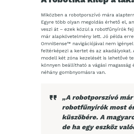
Miközben a robotporszívó mára alapterm
Egyre több olyan megoldás érhető el, a
veszi át – ezek közül a robotfűnyírók f
már alapkövetelmény lett. Jó példa err
OmniSense™ navigációjával nem igényel
feltérképezi a kertet és az akadályokat
modell két zóna kezelését is lehetővé t
könnyen beállítható a vágási magasság 
néhány gombnyomásra van.
„A robotporszívó már 
robotfűnyírók most é
küszöbére. A magyarok
de ha egy eszköz valód