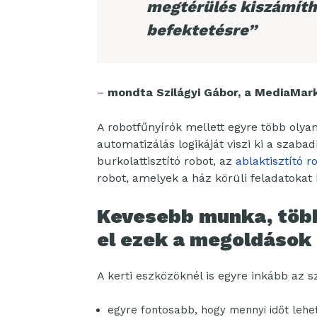
megtérülés kiszámíth
befektetésre”
–
mondta Szilágyi Gábor, a MediaMark
A robotfűnyírók mellett egyre több olya
automatizálás logikáját viszi ki a szabad
burkolattisztító robot, az
ablaktisztító r
robot, amelyek a ház körüli feladatokat
Kevesebb munka, több
el ezek a megoldások
A kerti eszközöknél is egyre inkább az
egyre fontosabb, hogy mennyi időt lehe