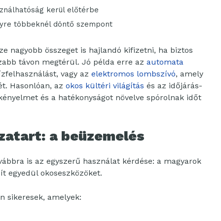
sználhatóság kerül előtérbe
gyre többeknél döntő szempont
ze nagyobb összeget is hajlandó kifizetni, ha biztos
zabb távon megtérül. Jó példa erre az
automata
ízfelhasználást, vagy az
elektromos lombszívó
, amely
jét. Hasonlóan, az
okos kültéri világítás
és az időjárás-
a kényelmet és a hatékonyságot növelve spórolnak időt
zatart: a beüzemelés
ovábbra is az egyszerű használat kérdése: a magyarok
ít egyedül okoseszközöket.
n sikeresek, amelyek: