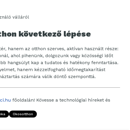
ználó válláról
tthon következő lépése
r, hanem az otthon szerves, aktívan használt része:
ionál, ahol pihenünk, dolgozunk vagy közösségi időt
bb hangsúlyt kap a tudatos és hatékony fenntartása.
yelmet, hanem kézzelfogható időmegtakarítást
háztartás számára válik döntő szemponttá.
ci.hu
főoldalán! Kövesse a technológiai híreket és
nka
Okosotthon