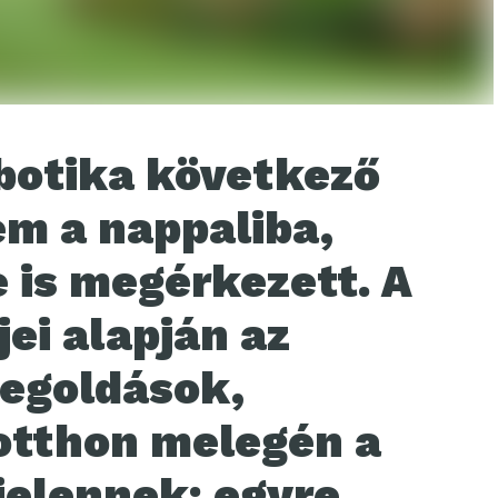
obotika következő
m a nappaliba,
 is megérkezett. A
ei alapján az
egoldások,
otthon melegén a
jelennek: egyre