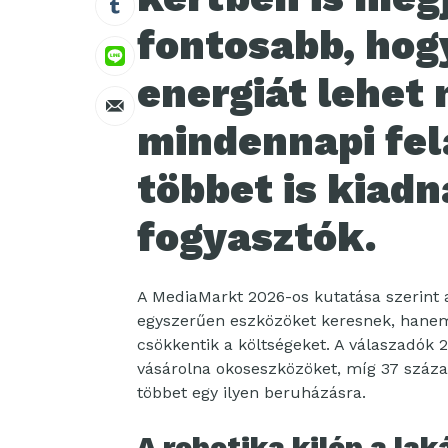
fontosabb, hog
energiát lehet
mindennapi fel
többet is kiad
fogyasztók.
A MediaMarkt 2026-os kutatása szerint 
egyszerűen eszközöket keresnek, hanem
csökkentik a költségeket. A válaszadók 
vásárolna okoseszközöket, míg 37 százal
többet egy ilyen beruházásra.
A robotika kilép a lak