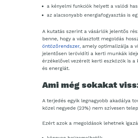
a kényelmi funkciók helyett a valódi ha
az alacsonyabb energiafogyasztás is e
A kutatás szerint a vásárlók jelentős rés
benne, hogy a választott megoldás hoss
öntözőrendszer,
amely optimalizálja a v
jelentősen lerövidíti a kerti munkák ide
érzékelővel vezérelt kerti eszközök is 
és energiát.
Ami még sokakat viss
A terjedés egyik legnagyobb akadálya t
közel negyede (23%) nem szívesen telep
Ezért azok a megoldások lehetnek igazá