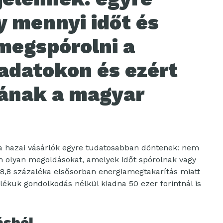
y mennyi időt és
 megspórolni a
adatokon és ezért
nának a magyar
a hazai vásárlók egyre tudatosabban döntenek: nem
 olyan megoldásokat, amelyek időt spórolnak vagy
28,8 százaléka elsősorban energiamegtakarítás miatt
ékuk gondolkodás nélkül kiadna 50 ezer forintnál is
ásból