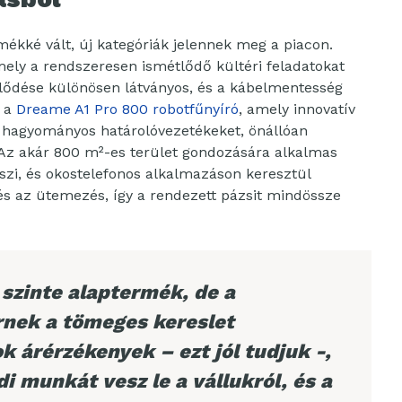
ékké vált, új kategóriák jelennek meg a piacon.
mely a rendszeresen ismétlődő kültéri feladatokat
ejlődése különösen látványos, és a kábelmentesség
e a
Dreame A1 Pro 800 robotfűnyíró
, amely innovatív
 hagyományos határolóvezetékeket, önállóan
. Az akár 800 m²-es terület gondozására alkalmas
eszi, és okostelefonos alkalmazáson keresztül
és az ütemezés, így a rendezett pázsit mindössze
szinte alaptermék, de a
rnek a tömeges kereslet
 árérzékenyek – ezt jól tudjuk -,
i munkát vesz le a vállukról, és a