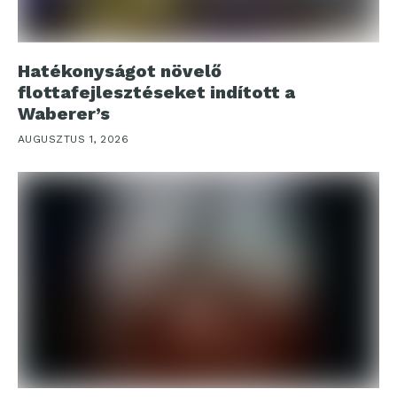
Hatékonyságot növelő
flottafejlesztéseket indított a
Waberer’s
AUGUSZTUS 1, 2026