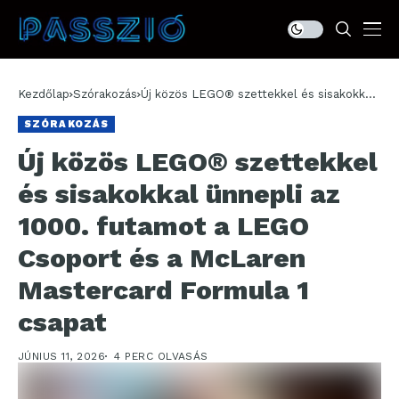
Kezdőlap
Szórakozás
Új közös LEGO® szettekkel és sisakokkal
ünnepli az 1000. futamot a LEGO Csoport
SZÓRAKOZÁS
és a McLaren Mastercard Formula 1 csapat
Új közös LEGO® szettekkel
és sisakokkal ünnepli az
1000. futamot a LEGO
Csoport és a McLaren
Mastercard Formula 1
csapat
JÚNIUS 11, 2026
4 PERC OLVASÁS