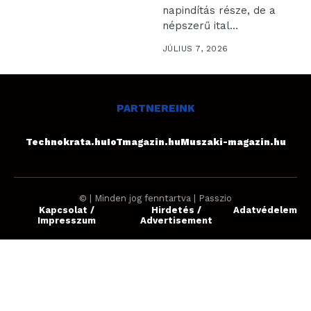
napindítás része, de a
népszerű ital
karakteres...
JÚLIUS 7, 2026
PARTNEREINK
Technokrata.hu
IoTmagazin.hu
Muszaki-magazin.hu
© | Minden jog fenntartva | Passzio
Kapcsolat /
Hirdetés /
Adatvédelem
Impresszum
Advertisement