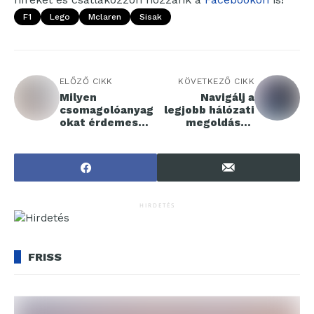
F1
Lego
Mclaren
Sisak
ELŐZŐ CIKK
KÖVETKEZŐ CIKK
Milyen
Navigálj a
csomagolóanyag
legjobb hálózati
okat érdemes
megoldások
használni a
világában
konyhában?
HIRDETÉS
FRISS