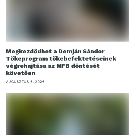
Megkezdődhet a Demján Sándor
Tőkeprogram tőkebefektetéseinek
végrehajtása az MFB döntését
követően
AUGUSZTUS 5, 2026