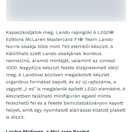
Kapaszkodjatok meg, Lando rajongók! A LEGO®
Editions McLaren Mastercard F1® Team Lando
Norris sisakja több mint 793 elemből készült. A
kiállítható szett Lando sisakjának ikonikus
neonszínű, áramló mintáját, valamint az ünnepi
1000. Nagydíjra készült festés dizájnelemeit idézi
meg. A Landóval közösen megalkotott készlet
organikus formákat kapott, és az új rajtszáma, a
vágyott „1-es” is megjelenik épített LEGO elemként. A
készletben található minifigurán egyedi minta
fedezhető fel és a fekete bemutatóállványon kapott
helyet, amit egy nyomtatott aláírással ellátott plakett
is díszít.
Louise McEwen, a McLaren Racing