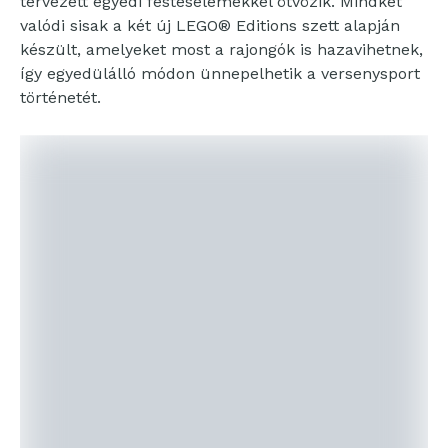
tervezett egyedi festéselemekkel ötvözik. Mindkét
valódi sisak a két új LEGO® Editions szett alapján
készült, amelyeket most a rajongók is hazavihetnek,
így egyedülálló módon ünnepelhetik a versenysport
történetét.