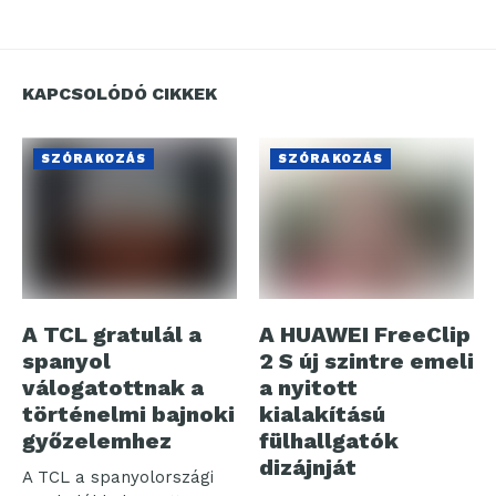
KAPCSOLÓDÓ CIKKEK
SZÓRAKOZÁS
SZÓRAKOZÁS
A TCL gratulál a
A HUAWEI FreeClip
spanyol
2 S új szintre emeli
válogatottnak a
a nyitott
történelmi bajnoki
kialakítású
győzelemhez
fülhallgatók
dizájnját
A TCL a spanyolországi