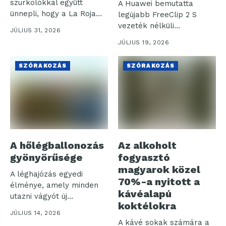
szurkolókkal együtt
A Huawei bemutatta
ünnepli, hogy a La Roja
legújabb FreeClip 2 S
(spanyol...
vezeték nélküli
JÚLIUS 31, 2026
fülhallgatóját, amely a...
JÚLIUS 19, 2026
SZÓRAKOZÁS
SZÓRAKOZÁS
A hőlégballonozás
Az alkoholt
gyönyörűsége
fogyasztó
magyarok közel
A léghajózás egyedi
70%-a nyitott a
élménye, amely minden
kávéalapú
utazni vágyót új
koktélokra
tapasztalatokkal
JÚLIUS 14, 2026
gazdagít. Ebben...
A kávé sokak számára a