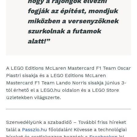
hogy a rajongók élvezni
fogják az építést, mondjuk
miközben a versenyzőknek
szurkolnak a futamok
alatt!”
A LEGO Editions McLaren Mastercard F1 Team Oscar
Piastri sisakja és a LEGO Editions McLaren
Mastercard F1 Team Lando Norris sisakja június 3-
tól érhető el a LEGO.hu oldalon és a LEGO Store
üzletekben világszerte.
Szenvedélyünk a szabadidő – További friss híreket
talál a
Passzio.hu
főoldalán! Kövesse a technológiai
híreket és csatlakozzon hozzánk a
Facebookon
is!