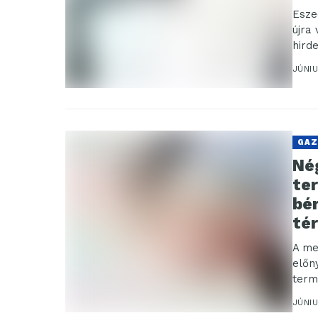
Esze
újra
hird
JÚNIU
GAZ
Né
te
bé
té
A me
előn
term
JÚNIU