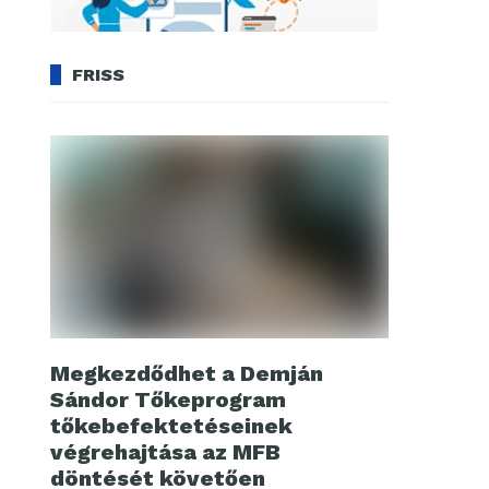
FRISS
Megkezdődhet a Demján
Sándor Tőkeprogram
tőkebefektetéseinek
végrehajtása az MFB
döntését követően