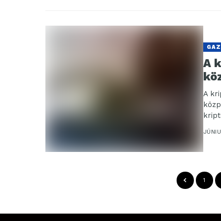
GAZ
A k
kö
A kri
közp
krip
JÚNIU
1