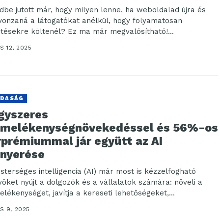
dbe jutott már, hogy milyen lenne, ha weboldalad újra és
 vonzaná a látogatókat anélkül, hogy folyamatosan
etésekre költenél? Ez ma már megvalósítható!...
S 12, 2025
DASÁG
gyszeres
rmelékenységnövekedéssel és 56%-os
rprémiummal jár együtt az AI
rnyerése
sterséges intelligencia (AI) már most is kézzelfogható
yöket nyújt a dolgozók és a vállalatok számára: növeli a
elékenységet, javítja a kereseti lehetőségeket,...
S 9, 2025