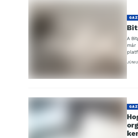
GAZ
Bit
A Bi
már 
plat
külö
JÚNIU
GAZ
Ho
or
ke