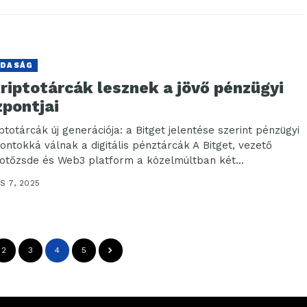
DASÁG
riptotárcák lesznek a jövő pénzügyi
zpontjai
ptotárcák új generációja: a Bitget jelentése szerint pénzügyi
ontokká válnak a digitális pénztárcák A Bitget, vezető
totőzsde és Web3 platform a közelmúltban két...
S 7, 2025
2
3
4
5