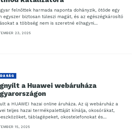
gyar felnőttek harmada naponta dohányzik, ötöde egy
n egyszer biztosan túleszi magát, és az egészégkárosító
ásokat a többség nem is szeretné elhagyni...
TEMBER 23, 2025
DASÁG
gnyílt a Huawei webáruháza
gyarországon
dult a HUAWEI hazai online áruháza. Az új webáruház a
ei teljes hazai termékpalettáját kínálja, okosórákat,
oeszközöket, táblagépeket, okostelefonokat és
szítőket, közvetlenül a...
TEMBER 15, 2025