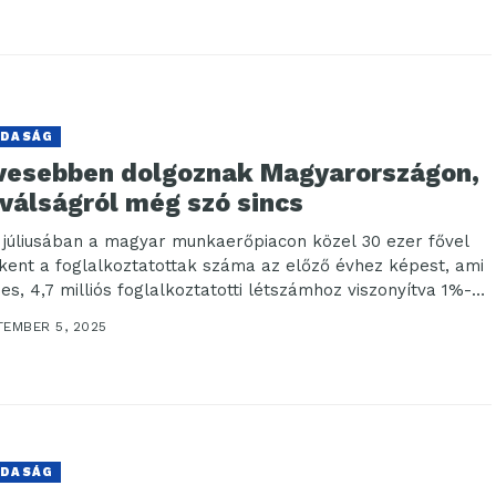
DASÁG
vesebben dolgoznak Magyarországon,
válságról még szó sincs
 júliusában a magyar munkaerőpiacon közel 30 ezer fővel
kent a foglalkoztatottak száma az előző évhez képest, ami
jes, 4,7 milliós foglalkoztatotti létszámhoz viszonyítva 1%-
TEMBER 5, 2025
DASÁG