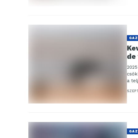
GAZ
Ke
de 
2025
csök
a tel
os...
SZEP
GAZ