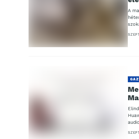
A ma
héte
szok
SZEP
GAZ
Me
Ma
Elin
Huaw
audi
kiegé
SZEP