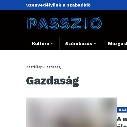
Szenvedélyünk a szabadidő
Kultúra
Szórakozás
Mozgás
Kezdőlap
Gazdaság
Gazdaság
GAZ
A 
él