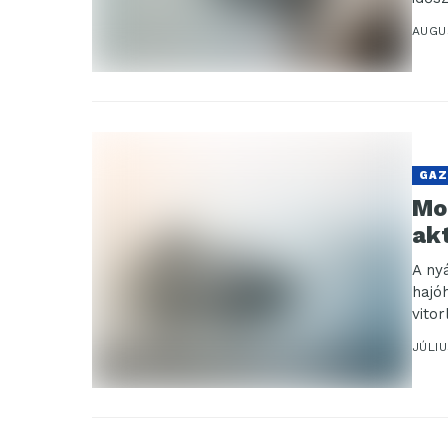
egy..
AUGU
GAZ
Mot
ak
A ny
hajó
vito
legfr
JÚLIU