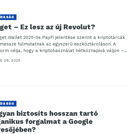
DASÁG
get – Ez lesz az új Revolut?
tget Wallet 2025-ös PayFi jelentése szerint a kriptotárcák
messze túlmutatnak az egyszerű eszköztároláson. A
form célja, hogy a kriptohasználat hétköznapivá váljon –
nösen...
S 29, 2025
DASÁG
gyan biztosíts hosszan tartó
ganikus forgalmat a Google
resőjében?