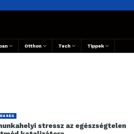
ban
Otthon
Tech
Tippek
DASÁG
munkahelyi stressz az egészségtelen
etmód katalizátora