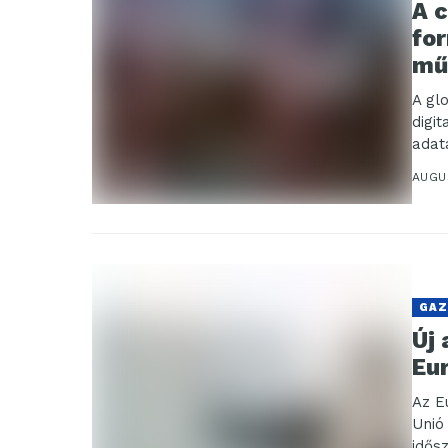
A c
for
mű
A gl
digit
adat
AUGU
GAZ
Új
Eu
Az E
Unió
idős