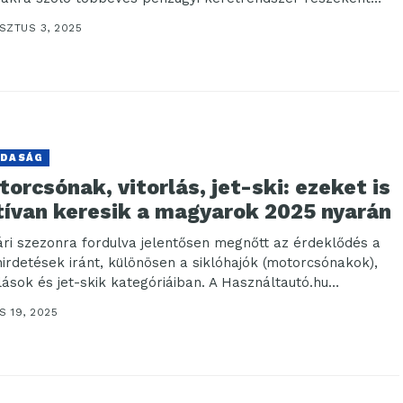
.
SZTUS 3, 2025
DASÁG
orcsónak, vitorlás, jet-ski: ezeket is
tívan keresik a magyarok 2025 nyarán
ári szezonra fordulva jelentősen megnőtt az érdeklődés a
hirdetések iránt, különösen a siklóhajók (motorcsónakok),
rlások és jet-skik kategóriáiban. A Használtautó.hu
issebb adatai...
S 19, 2025