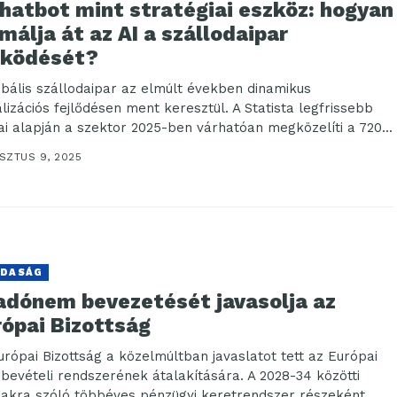
hatbot mint stratégiai eszköz: hogyan
málja át az AI a szállodaipar
ködését?
obális szállodaipar az elmúlt években dinamikus
alizációs fejlődésen ment keresztül. A Statista legfrissebb
ai alapján a szektor 2025-ben várhatóan megközelíti a 720...
SZTUS 9, 2025
DASÁG
 adónem bevezetését javasolja az
rópai Bizottság
urópai Bizottság a közelmúltban javaslatot tett az Európai
 bevételi rendszerének átalakítására. A 2028-34 közötti
zakra szóló többéves pénzügyi keretrendszer részeként