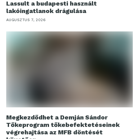
Lassult a budapesti használt
lakóingatlanok drágulása
AUGUSZTUS 7, 2026
Megkezdődhet a Demján Sándor
Tőkeprogram tőkebefektetéseinek
végrehajtása az MFB döntését