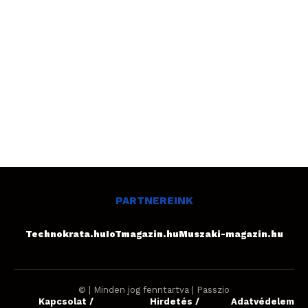
PARTNEREINK
Technokrata.hu
IoTmagazin.hu
Muszaki-magazin.hu
© | Minden jog fenntartva | Passzio
Kapcsolat /
Hirdetés /
Adatvédelem