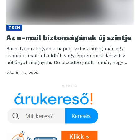
TECH
Az e-mail biztonságának új szintje
Bármilyen is legyen a napod, valószínűleg már egy
csomó e-mailt elküldtél, vagy éppen most készülsz
néhányat megnyitni. De eszedbe jutott-e már, hogy
ezek...
MÁJUS 28, 2025
HIRDETÉS