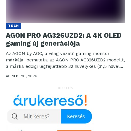
TECH
AGON PRO AG326UZD2: A 4K OLED
gaming új generációja
Az AGON by AOC, a világ vezető gaming monitor
márkája1 bemutatja az AGON PRO AG326UZD2 modellt,
a márka eddigi legfejlettebb 32 hüvelykes (31,5 hüvelyk
– 80...
ÁPRILIS 26, 2026
HIRDETÉS