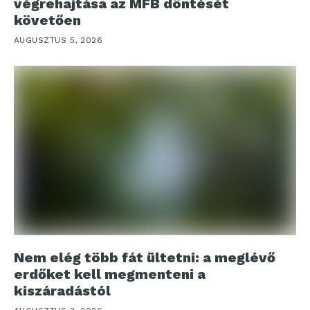
végrehajtása az MFB döntését
követően
AUGUSZTUS 5, 2026
Nem elég több fát ültetni: a meglévő
erdőket kell megmenteni a
kiszáradástól