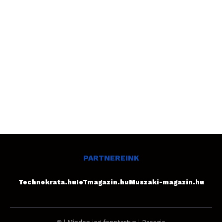
PARTNEREINK
Technokrata.hu
IoTmagazin.hu
Muszaki-magazin.hu