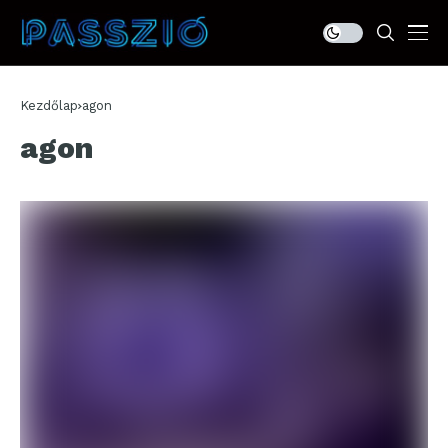
Kezdőlap
agon
agon