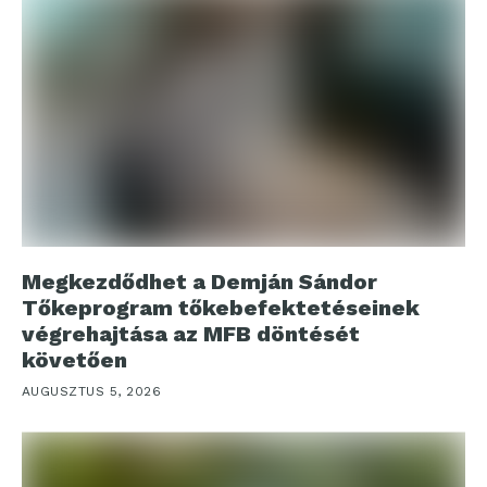
Megkezdődhet a Demján Sándor
Tőkeprogram tőkebefektetéseinek
végrehajtása az MFB döntését
követően
AUGUSZTUS 5, 2026