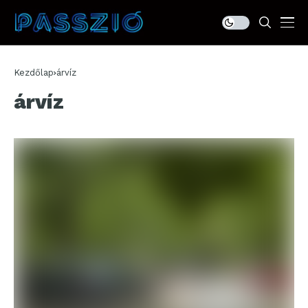
Kezdőlap
árvíz
árvíz