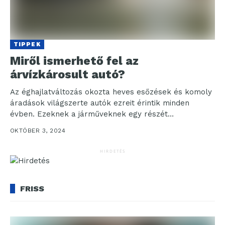
TIPPEK
Miről ismerhető fel az
árvízkárosult autó?
Az éghajlatváltozás okozta heves esőzések és komoly
áradások világszerte autók ezreit érintik minden
évben. Ezeknek a járműveknek egy részét
helyrehozzák, majd más országokban...
OKTÓBER 3, 2024
HIRDETÉS
FRISS