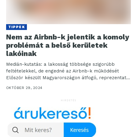
TIPPEK
Nem az Airbnb-k jelentik a komoly
problémát a belső kerületek
lakóinak
Medián-kutatás: a lakosság többsége szigorúbb
feltételekkel, de engedné az Airbnb-k működését
Először készült Magyarországon átfogó, reprezentatív
felmérés a rövid távú lakáskiadás megítéléséről,
OKTÓBER 29, 2024
hatásairól...
HIRDETÉS