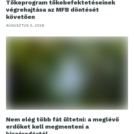
Tőkeprogram tőkebefektetéseinek
végrehajtása az MFB döntését
követően
AUGUSZTUS 5, 2026
Nem elég több fát ültetni: a meglévő
erdőket kell megmenteni a
kiszáradástól