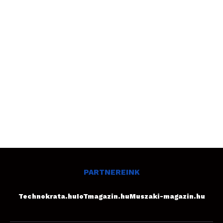
PARTNEREINK
Technokrata.hu
IoTmagazin.hu
Muszaki-magazin.hu