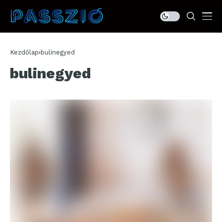
Kezdőlap
bulinegyed
bulinegyed