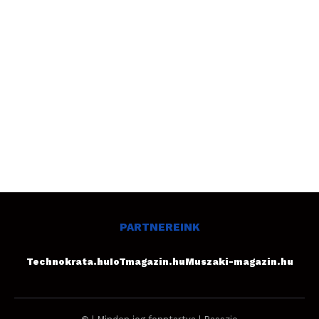
PARTNEREINK
Technokrata.hu
IoTmagazin.hu
Muszaki-magazin.hu