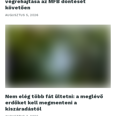
végrehajtása az MFB döntését
követően
AUGUSZTUS 5, 2026
Nem elég több fát ültetni: a meglévő
erdőket kell megmenteni a
kiszáradástól