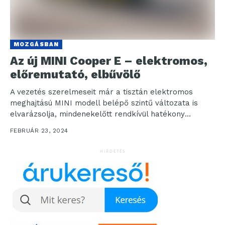
MOZGÁSBAN
Az új MINI Cooper E – elektromos,
előremutató, elbűvölő
A vezetés szerelmeseit már a tisztán elektromos
meghajtású MINI modell belépő szintű változata is
elvarázsolja, mindenekelőtt rendkívül hatékony
hajtáslánc-technológiájával és hamisítatlan
FEBRUÁR 23, 2024
menetdinamikai adottságaival....
HIRDETÉS