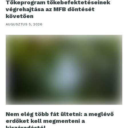
Tőkeprogram tőkebefektetéseinek
végrehajtása az MFB döntését
követően
AUGUSZTUS 5, 2026
Nem elég több fát ültetni: a meglévő
erdőket kell megmenteni a
kiszáradástól