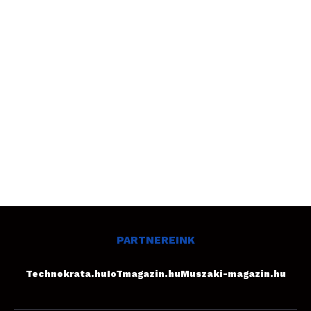
PARTNEREINK
Technokrata.hu
IoTmagazin.hu
Muszaki-magazin.hu