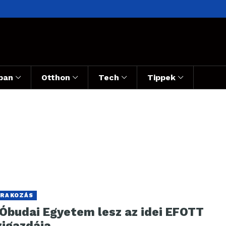
ban
Otthon
Tech
Tippek
RAKOZÁS
 Óbudai Egyetem lesz az idei EFOTT
zigazdája