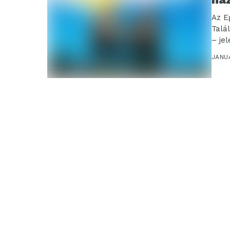
Az E
Talá
– je
A...
JANUÁ