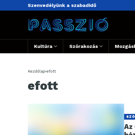
Szenvedélyünk a szabadidő
Kultúra
Szórakozás
Mozgás
Kezdőlap
efott
efott
SZÓ
Az
há