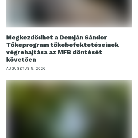
Megkezdődhet a Demján Sándor
Tőkeprogram tőkebefektetéseinek
végrehajtása az MFB döntését
követően
AUGUSZTUS 5, 2026