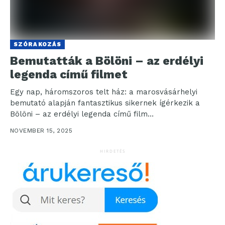
SZÓRAKOZÁS
Bemutatták a Bölöni – az erdélyi
legenda című filmet
Egy nap, háromszoros telt ház: a marosvásárhelyi
bemutató alapján fantasztikus sikernek ígérkezik a
Bölöni – az erdélyi legenda című film
Marosvásárhelyen, Bölöni László...
NOVEMBER 15, 2025
HIRDETÉS