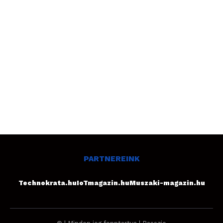
PARTNEREINK
Technokrata.hu
IoTmagazin.hu
Muszaki-magazin.hu