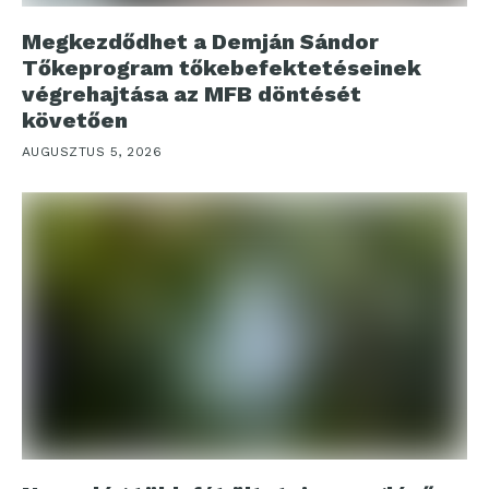
Megkezdődhet a Demján Sándor
Tőkeprogram tőkebefektetéseinek
végrehajtása az MFB döntését
követően
AUGUSZTUS 5, 2026