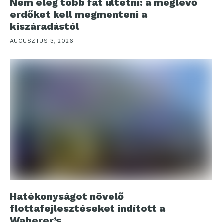
Nem elég több fát ültetni: a meglévő
erdőket kell megmenteni a
kiszáradástól
AUGUSZTUS 3, 2026
Hatékonyságot növelő
flottafejlesztéseket indított a
Waberer’s