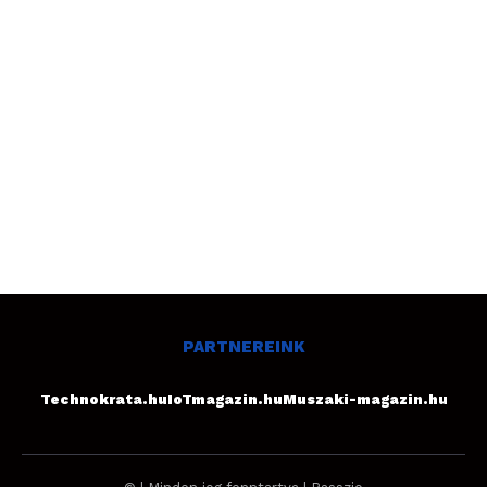
PARTNEREINK
Technokrata.hu
IoTmagazin.hu
Muszaki-magazin.hu