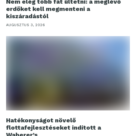
Nem elég több fát ültetni: a meglévő
erdőket kell megmenteni a
kiszáradástól
AUGUSZTUS 3, 2026
Hatékonyságot növelő
flottafejlesztéseket indított a
Waberer’s