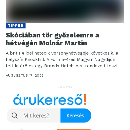
TIPPEK
Skóciában tör győzelemre a
hétvégén Molnár Martin
A brit F4 idei hetedik versenyhétvégéje következik, a
helyszín Knockhill. A Forma–1-es Magyar Nagydíjon
tett kitérő és egy Brands Hatch-ben rendezett teszt
után...
AUGUSZTUS 17, 2025
HIRDETÉS