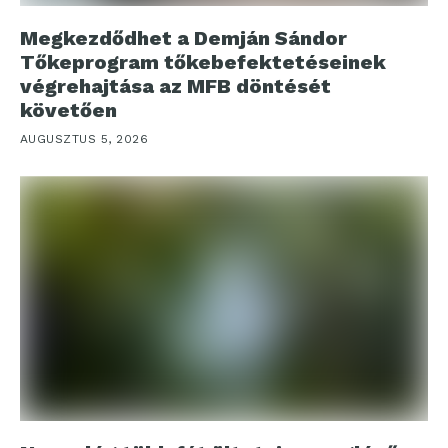
Megkezdődhet a Demján Sándor
Tőkeprogram tőkebefektetéseinek
végrehajtása az MFB döntését
követően
AUGUSZTUS 5, 2026