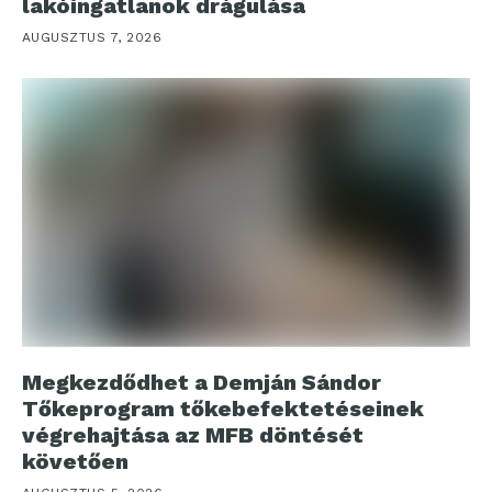
lakóingatlanok drágulása
AUGUSZTUS 7, 2026
Megkezdődhet a Demján Sándor
Tőkeprogram tőkebefektetéseinek
végrehajtása az MFB döntését
követően