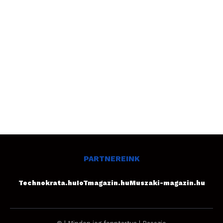
PARTNEREINK
Technokrata.hu
IoTmagazin.hu
Muszaki-magazin.hu