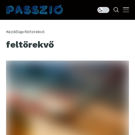
Kezdőlap
feltörekvő
feltörekvő