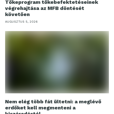
Tőkeprogram tőkebefektetéseinek
végrehajtása az MFB döntését
követően
AUGUSZTUS 5, 2026
Nem elég több fát ültetni: a meglévő
erdőket kell megmenteni a
kiszáradástól