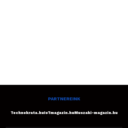
PARTNEREINK
Technokrata.hu
IoTmagazin.hu
Muszaki-magazin.hu