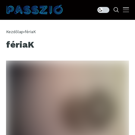
Kezdőlap
fériaK
fériaK