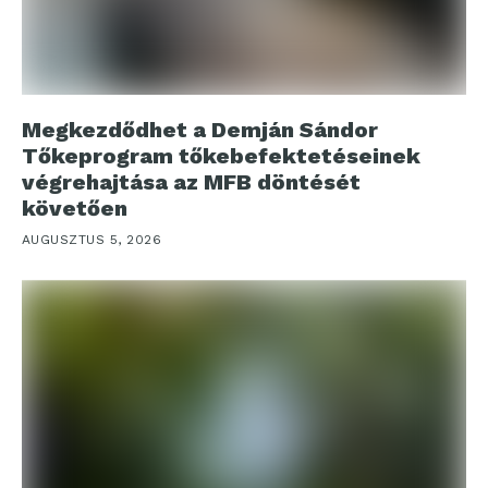
Megkezdődhet a Demján Sándor
Tőkeprogram tőkebefektetéseinek
végrehajtása az MFB döntését
követően
AUGUSZTUS 5, 2026