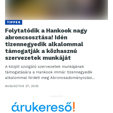
TIPPEK
Folytatódik a Hankook nagy
abroncsosztása! Idén
tizennegyedik alkalommal
támogatják a közhasznú
szervezetek munkáját
A közjót szolgáló szervezetek munkájának
támogatására a Hankook immár tizennegyedik
alkalommal hirdeti meg Abroncsadományozási
Programját. A Hankook a program keretében prémium
AUGUSZTUS 27, 2025
minőségű gumiabroncsainak...
HIRDETÉS