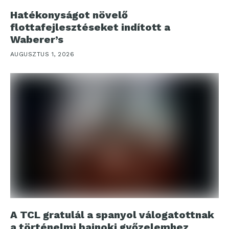
Hatékonyságot növelő
flottafejlesztéseket indított a
Waberer’s
AUGUSZTUS 1, 2026
A TCL gratulál a spanyol válogatottnak
a történelmi bajnoki győzelemhez