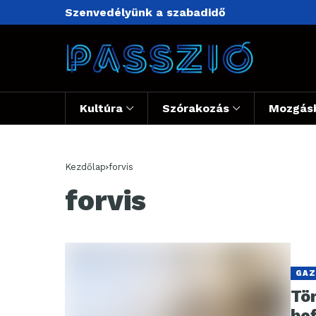
Szenvedélyünk a szabadidő
Kultúra
Szórakozás
Mozgás
Kezdőlap
forvis
forvis
GAZ
Tö
be