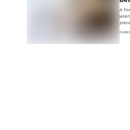
A Fo
jele
piac
FEBR