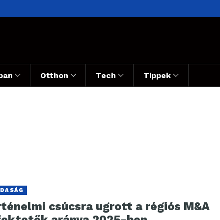
ban
Otthon
Tech
Tippek
DASÁG
rténelmi csúcsra ugrott a régiós M&A
fektetők aránya 2025-ben