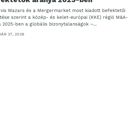
rvis Mazars és a Mergermarket most kiadott befektetői
ntése szerint a közép- és kelet-európai (KKE) régió M&A-
a 2025-ben a globális bizonytalanságok –...
UÁR 27, 2026