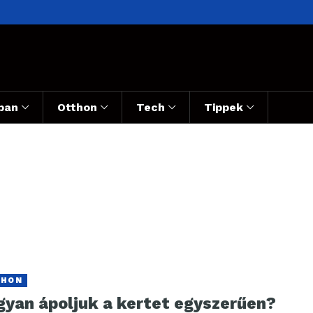
ban
Otthon
Tech
Tippek
THON
gyan ápoljuk a kertet egyszerűen?