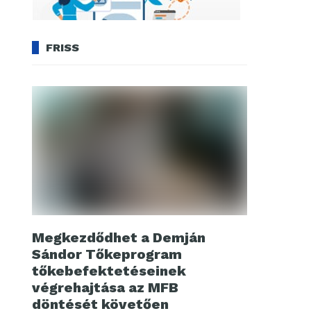
FRISS
Megkezdődhet a Demján
Sándor Tőkeprogram
tőkebefektetéseinek
végrehajtása az MFB
döntését követően