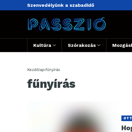
Szenvedélyünk a szabadidő
Kultúra
Szórakozás
Mozgás
Kezdőlap
fűnyírás
fűnyírás
OT
Ho