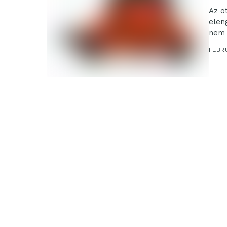
Az o
elen
nem 
eszkö
FEBR