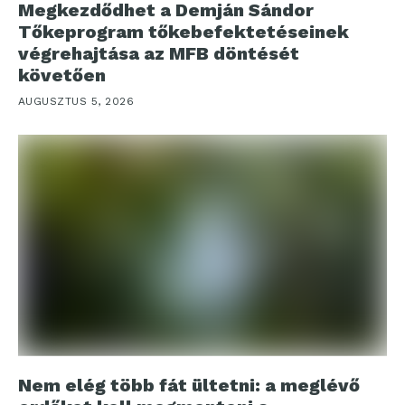
Megkezdődhet a Demján Sándor
Tőkeprogram tőkebefektetéseinek
végrehajtása az MFB döntését
követően
AUGUSZTUS 5, 2026
Nem elég több fát ültetni: a meglévő