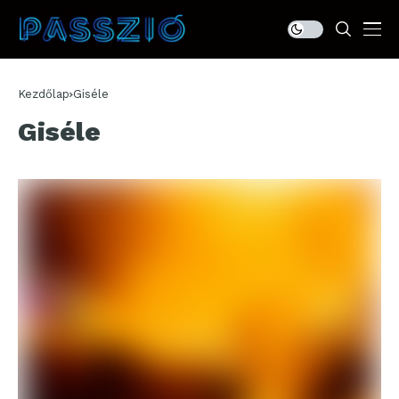
Kezdőlap
Giséle
Giséle