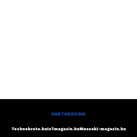
PARTNEREINK
Technokrata.hu
IoTmagazin.hu
Muszaki-magazin.hu