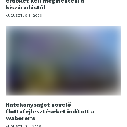
erdőket kell megmenteni a
kiszáradástól
AUGUSZTUS 3, 2026
Hatékonyságot növelő
flottafejlesztéseket indított a
Waberer’s
AUGUSZTUS 1, 2026