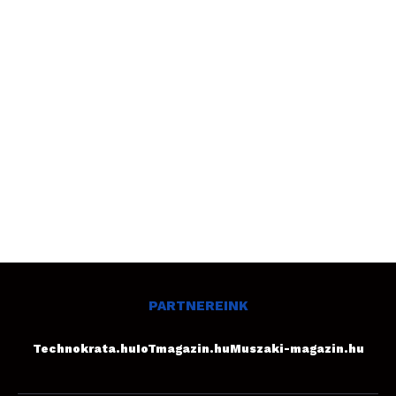
PARTNEREINK
Technokrata.hu
IoTmagazin.hu
Muszaki-magazin.hu