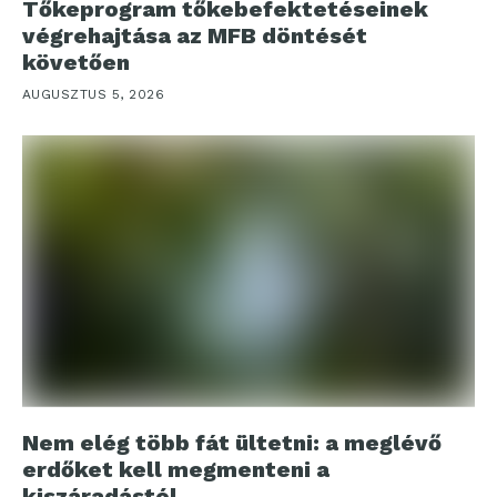
Tőkeprogram tőkebefektetéseinek
végrehajtása az MFB döntését
követően
AUGUSZTUS 5, 2026
Nem elég több fát ültetni: a meglévő
erdőket kell megmenteni a
kiszáradástól