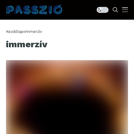
Kezdőlap
immerzív
immerzív