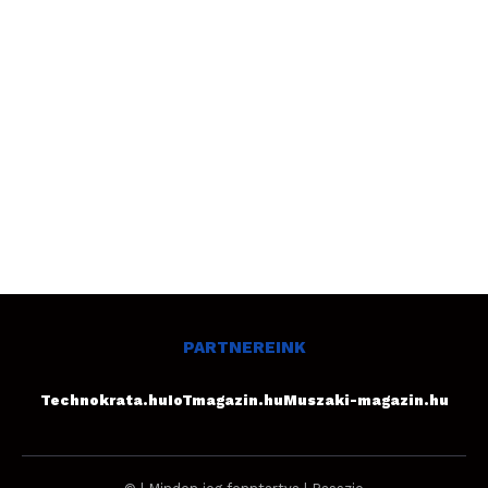
PARTNEREINK
Technokrata.hu
IoTmagazin.hu
Muszaki-magazin.hu