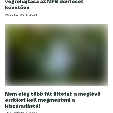
végrehajtása az MFB döntését
követően
AUGUSZTUS 5, 2026
Nem elég több fát ültetni: a meglévő
erdőket kell megmenteni a
kiszáradástól