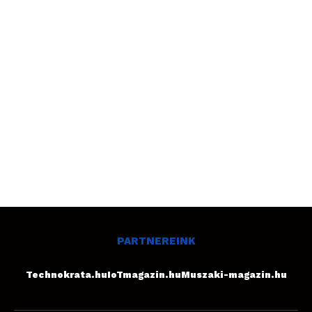
PARTNEREINK
Technokrata.hu
IoTmagazin.hu
Muszaki-magazin.hu