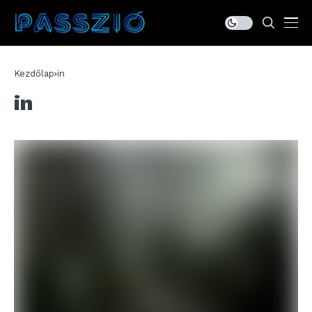
Kezdőlap
in
in