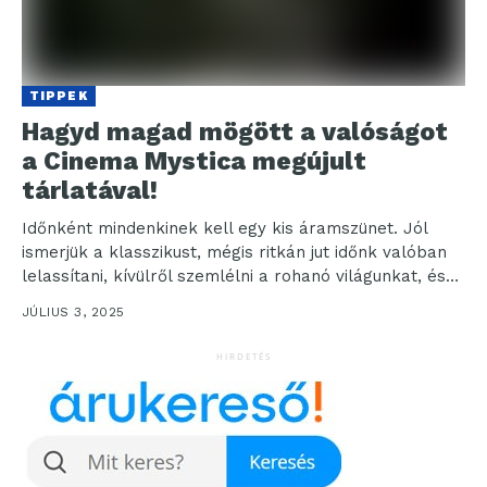
TIPPEK
Hagyd magad mögött a valóságot
a Cinema Mystica megújult
tárlatával!
Időnként mindenkinek kell egy kis áramszünet. Jól
ismerjük a klasszikust, mégis ritkán jut időnk valóban
lelassítani, kívülről szemlélni a rohanó világunkat, és
visszatalálni...
JÚLIUS 3, 2025
HIRDETÉS