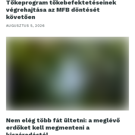
Tőkeprogram tőkebefektetéseinek
végrehajtása az MFB döntését
követően
AUGUSZTUS 5, 2026
Nem elég több fát ültetni: a meglévő
erdőket kell megmenteni a
kiszáradástól