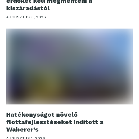
erdőket kell megmenteni a
kiszáradástól
AUGUSZTUS 3, 2026
Hatékonyságot növelő
flottafejlesztéseket indított a
Waberer’s
AUGUSZTUS 1, 2026