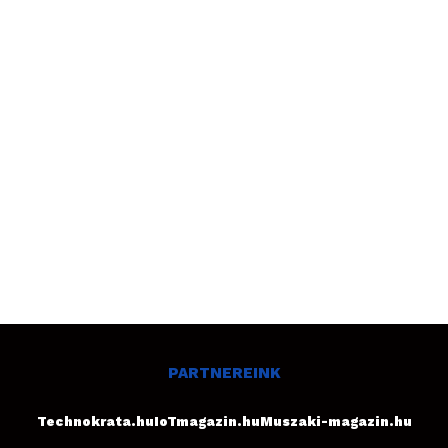
PARTNEREINK
Technokrata.hu
IoTmagazin.hu
Muszaki-magazin.hu