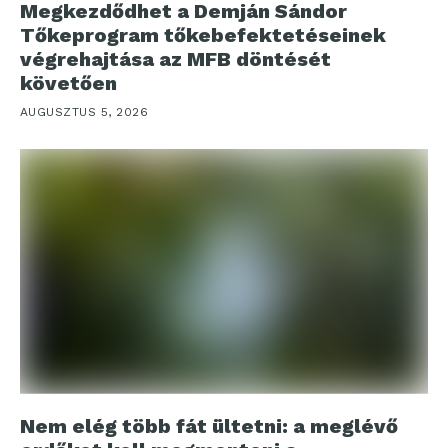
Megkezdődhet a Demján Sándor
Tőkeprogram tőkebefektetéseinek
végrehajtása az MFB döntését
követően
AUGUSZTUS 5, 2026
Nem elég több fát ültetni: a meglévő