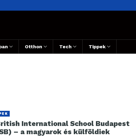
ban
Otthon
Tech
Tippek
PEK
ritish International School Budapest
ISB) – a magyarok és külföldiek