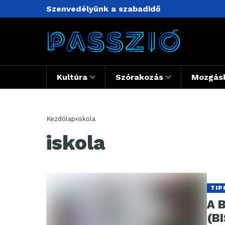
Szenvedélyünk a szabadidő
Kultúra
Szórakozás
Mozgás
Kezdőlap
iskola
iskola
TIP
A B
(B