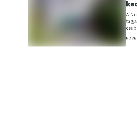
ke
A No
tagj
csup
NOVE