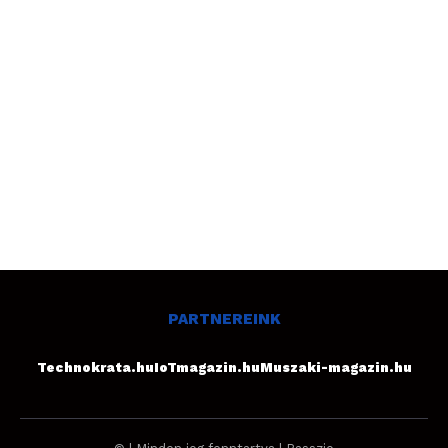
PARTNEREINK
Technokrata.hu
IoTmagazin.hu
Muszaki-magazin.hu