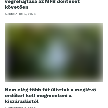
végrehajtása az MFB döntését
követően
AUGUSZTUS 5, 2026
Nem elég több fát ültetni: a meglévő
erdőket kell megmenteni a
kiszáradástól