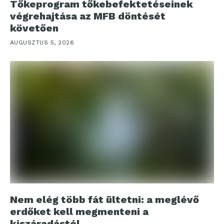
Tőkeprogram tőkebefektetéseinek
végrehajtása az MFB döntését
követően
AUGUSZTUS 5, 2026
Nem elég több fát ültetni: a meglévő
erdőket kell megmenteni a
kiszáradástól