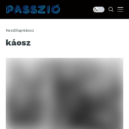
Kezdőlap
káosz
káosz