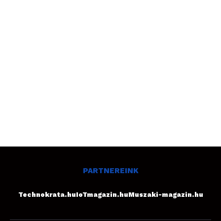
PARTNEREINK
Technokrata.hu
IoTmagazin.hu
Muszaki-magazin.hu