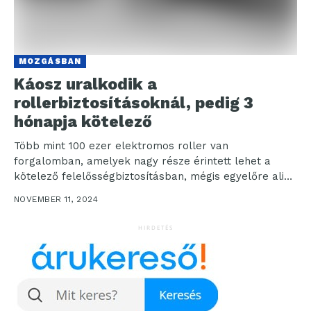
MOZGÁSBAN
Káosz uralkodik a
rollerbiztosításoknál, pedig 3
hónapja kötelező
Több mint 100 ezer elektromos roller van
forgalomban, amelyek nagy része érintett lehet a
kötelező felelősségbiztosításban, mégis egyelőre alig
van rá érdeklődés. A...
NOVEMBER 11, 2024
HIRDETÉS