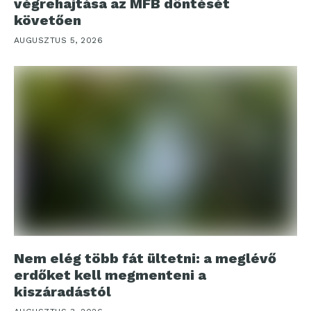
végrehajtása az MFB döntését
követően
AUGUSZTUS 5, 2026
Nem elég több fát ültetni: a meglévő
erdőket kell megmenteni a
kiszáradástól