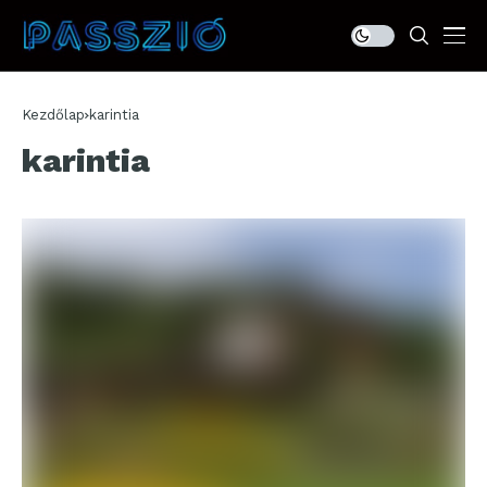
Kezdőlap
karintia
karintia