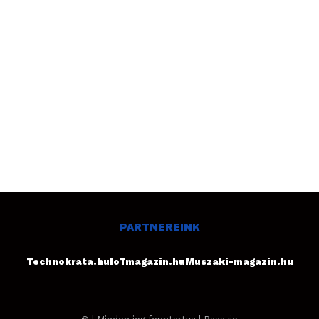
PARTNEREINK
Technokrata.hu
IoTmagazin.hu
Muszaki-magazin.hu