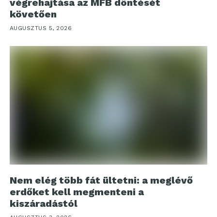
végrehajtása az MFB döntését
követően
AUGUSZTUS 5, 2026
Nem elég több fát ültetni: a meglévő
erdőket kell megmenteni a
kiszáradástól