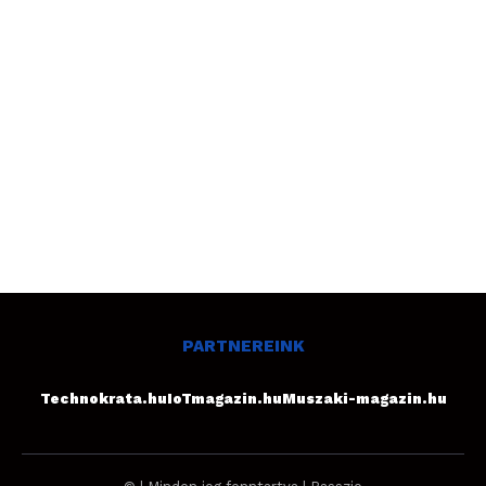
PARTNEREINK
Technokrata.hu
IoTmagazin.hu
Muszaki-magazin.hu