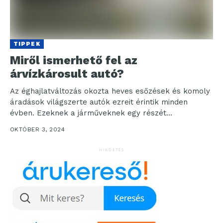
TIPPEK
Miről ismerhető fel az
árvízkárosult autó?
Az éghajlatváltozás okozta heves esőzések és komoly
áradások világszerte autók ezreit érintik minden
évben. Ezeknek a járműveknek egy részét
helyrehozzák, majd más országokban...
OKTÓBER 3, 2024
HIRDETÉS