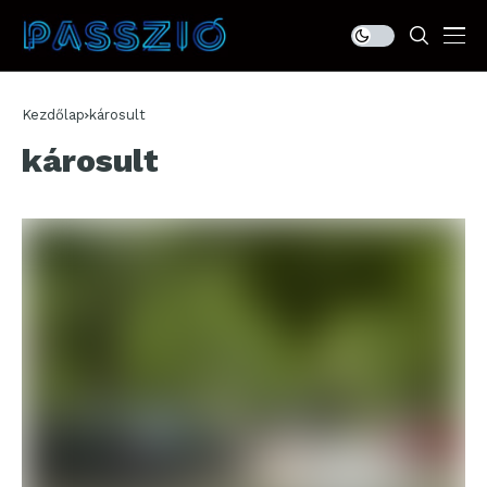
Kezdőlap
károsult
károsult