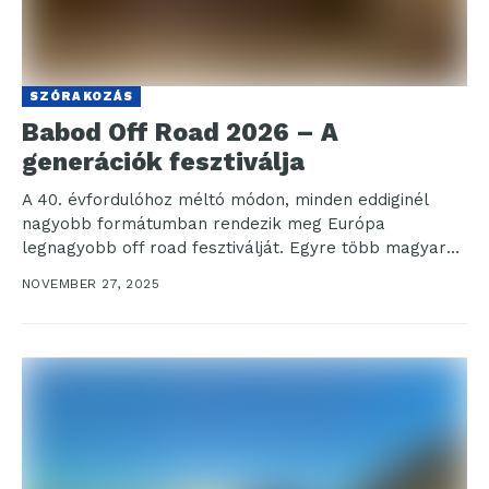
SZÓRAKOZÁS
Babod Off Road 2026 – A
generációk fesztiválja
A 40. évfordulóhoz méltó módon, minden eddiginél
nagyobb formátumban rendezik meg Európa
legnagyobb off road fesztiválját. Egyre több magyar
fesztivál küzd gazdasági és...
NOVEMBER 27, 2025