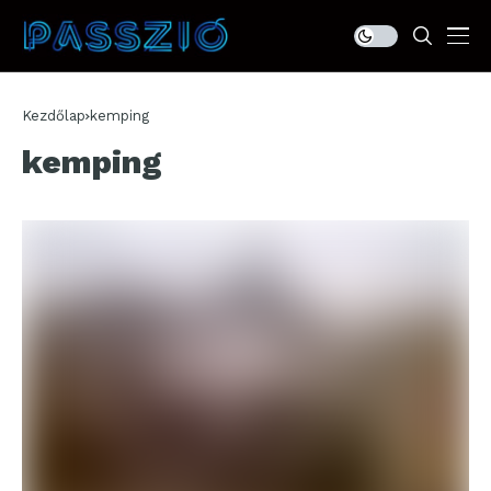
Kezdőlap
kemping
kemping