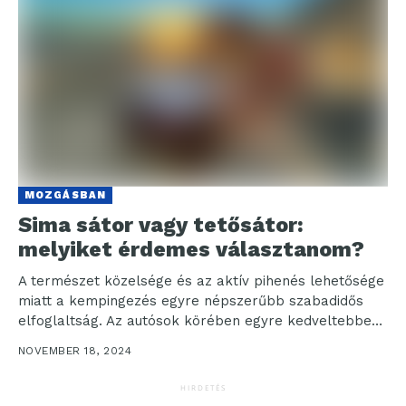
MOZGÁSBAN
Sima sátor vagy tetősátor:
melyiket érdemes választanom?
A természet közelsége és az aktív pihenés lehetősége
miatt a kempingezés egyre népszerűbb szabadidős
elfoglaltság. Az autósok körében egyre kedveltebbek
a tetősátrak, amelyek...
NOVEMBER 18, 2024
HIRDETÉS