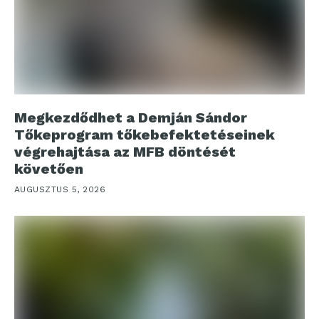
Megkezdődhet a Demján Sándor
Tőkeprogram tőkebefektetéseinek
végrehajtása az MFB döntését
követően
AUGUSZTUS 5, 2026