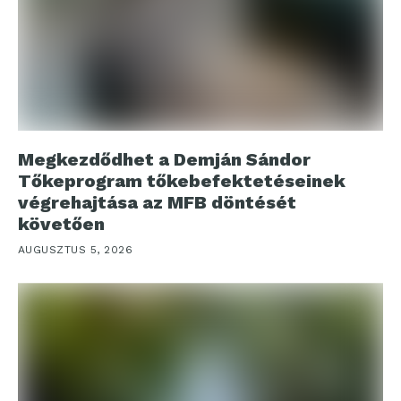
Megkezdődhet a Demján Sándor
Tőkeprogram tőkebefektetéseinek
végrehajtása az MFB döntését
követően
AUGUSZTUS 5, 2026