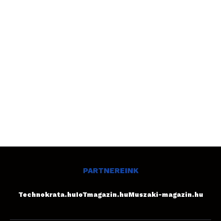
PARTNEREINK
Technokrata.hu
IoTmagazin.hu
Muszaki-magazin.hu