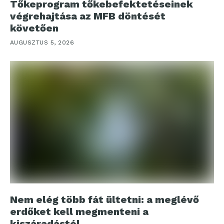
Tőkeprogram tőkebefektetéseinek
végrehajtása az MFB döntését
követően
AUGUSZTUS 5, 2026
Nem elég több fát ültetni: a meglévő
erdőket kell megmenteni a
kiszáradástól