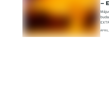
– 
Máju
buda
EXTR
ÁPRIL