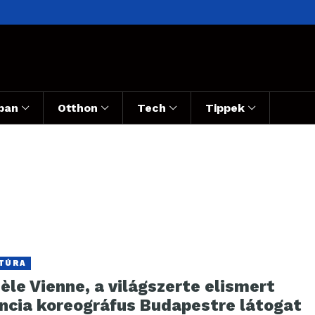
ban
Otthon
Tech
Tippek
TÚRA
èle Vienne, a világszerte elismert
ancia koreográfus Budapestre látogat