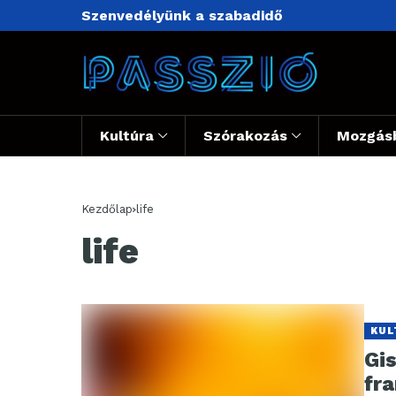
Szenvedélyünk a szabadidő
Kultúra
Szórakozás
Mozgás
Kezdőlap
life
life
KUL
Gis
fr