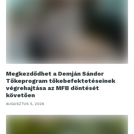
Megkezdődhet a Demján Sándor
Tőkeprogram tőkebefektetéseinek
végrehajtása az MFB döntését
követően
AUGUSZTUS 5, 2026