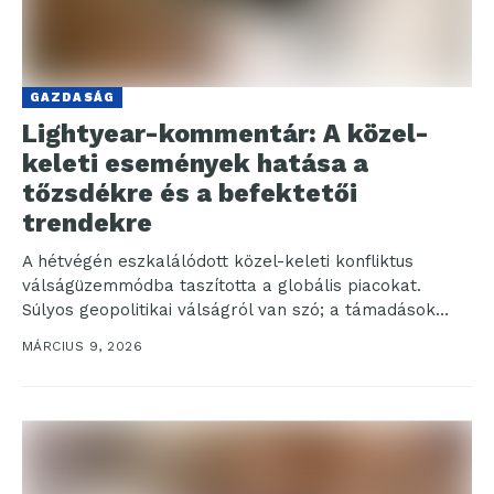
GAZDASÁG
Lightyear-kommentár: A közel-
keleti események hatása a
tőzsdékre és a befektetői
trendekre
A hétvégén eszkalálódott közel-keleti konfliktus
válságüzemmódba taszította a globális piacokat.
Súlyos geopolitikai válságról van szó; a támadások
célpontjai között számos fontos és kritikus...
MÁRCIUS 9, 2026