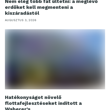
Nem elég több fát ültetni: a meglévő
erdőket kell megmenteni a
kiszáradástól
AUGUSZTUS 3, 2026
Hatékonyságot növelő
flottafejlesztéseket indított a
Waberer’s