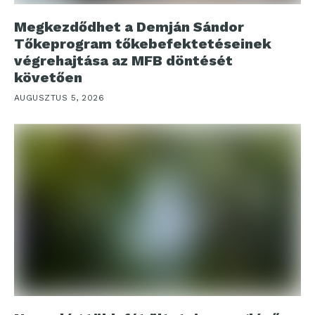
Megkezdődhet a Demján Sándor
Tőkeprogram tőkebefektetéseinek
végrehajtása az MFB döntését
követően
AUGUSZTUS 5, 2026