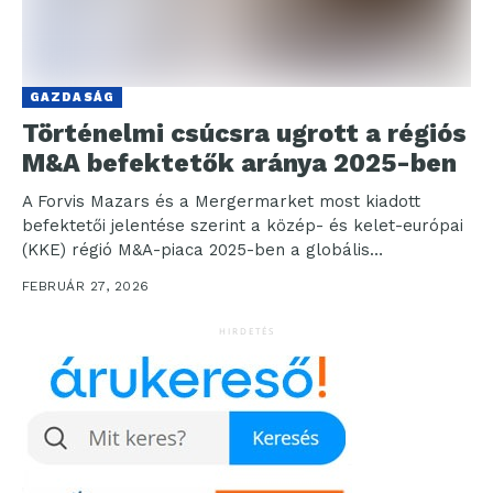
GAZDASÁG
Történelmi csúcsra ugrott a régiós
M&A befektetők aránya 2025-ben
A Forvis Mazars és a Mergermarket most kiadott
befektetői jelentése szerint a közép- és kelet-európai
(KKE) régió M&A-piaca 2025-ben a globális
bizonytalanságok –...
FEBRUÁR 27, 2026
HIRDETÉS