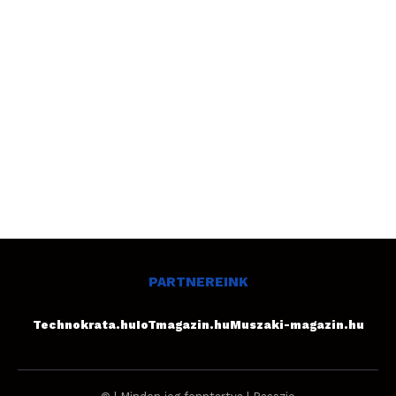
PARTNEREINK
Technokrata.hu
IoTmagazin.hu
Muszaki-magazin.hu